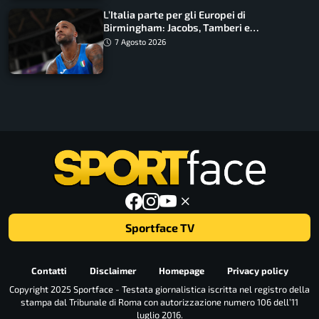
L’Italia parte per gli Europei di
Birmingham: Jacobs, Tamberi e
Battocletti guidano una spedizione
7 Agosto 2026
record
Sportface TV
Contatti
Disclaimer
Homepage
Privacy policy
Copyright 2025 Sportface - Testata giornalistica iscritta nel registro della
stampa dal Tribunale di Roma con autorizzazione numero 106 dell’11
luglio 2016.