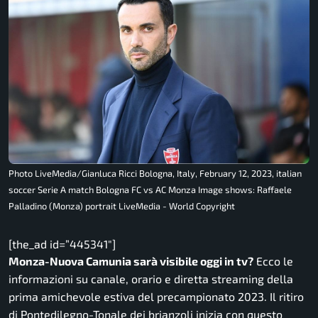
Photo LiveMedia/Gianluca Ricci Bologna, Italy, February 12, 2023, italian
soccer Serie A match Bologna FC vs AC Monza Image shows: Raffaele
Palladino (Monza) portrait LiveMedia - World Copyright
[the_ad id=”445341″]
Monza-Nuova Camunia sarà visibile oggi in tv?
Ecco le
informazioni su canale, orario e diretta streaming della
prima amichevole estiva del precampionato 2023. Il ritiro
di Pontedilegno-Tonale dei brianzoli inizia con questo