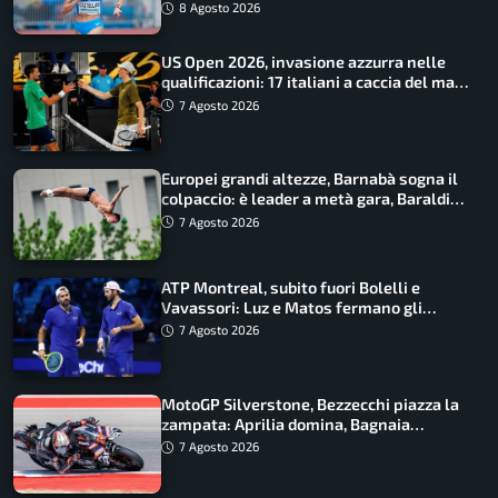
finale
8 Agosto 2026
US Open 2026, invasione azzurra nelle
qualificazioni: 17 italiani a caccia del main
draw
7 Agosto 2026
Europei grandi altezze, Barnabà sogna il
colpaccio: è leader a metà gara, Baraldi
ancora in corsa
7 Agosto 2026
ATP Montreal, subito fuori Bolelli e
Vavassori: Luz e Matos fermano gli
azzurri
7 Agosto 2026
MotoGP Silverstone, Bezzecchi piazza la
zampata: Aprilia domina, Bagnaia
costretto al Q1
7 Agosto 2026