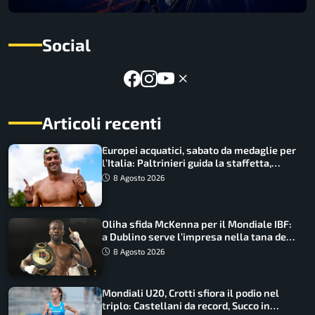
Social
Articoli recenti
Europei acquatici, sabato da medaglie per
l’Italia: Paltrinieri guida la staffetta,
Barnabà sogna l’oro dalle grandi altezze
8 Agosto 2026
Oliha sfida McKenna per il Mondiale IBF:
a Dublino serve l’impresa nella tana del
lupo
8 Agosto 2026
Mondiali U20, Crotti sfiora il podio nel
triplo: Castellani da record, Succo in