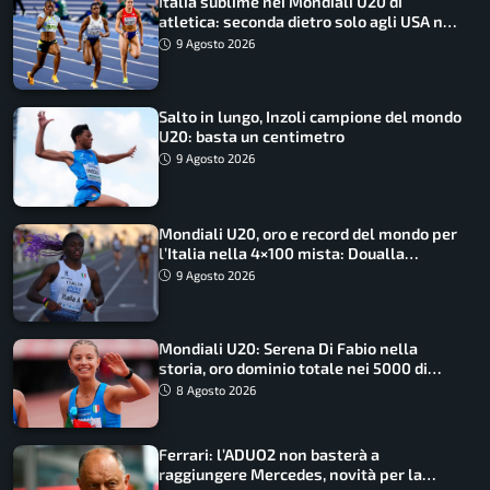
Italia sublime nei Mondiali U20 di
atletica: seconda dietro solo agli USA nel
medagliere
9 Agosto 2026
Salto in lungo, Inzoli campione del mondo
U20: basta un centimetro
9 Agosto 2026
Mondiali U20, oro e record del mondo per
l’Italia nella 4×100 mista: Doualla
straordinaria
9 Agosto 2026
Mondiali U20: Serena Di Fabio nella
storia, oro dominio totale nei 5000 di
marcia
8 Agosto 2026
Ferrari: l’ADUO2 non basterà a
raggiungere Mercedes, novità per la