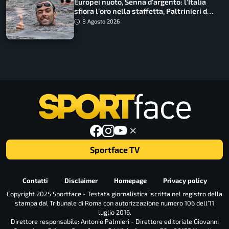
Europei nuoto, Senna d’argento: l’Italia
sfiora l’oro nella staffetta, Paltrinieri da
urlo, il bilancio azzurro
8 Agosto 2026
Sportface TV
Contatti
Disclaimer
Homepage
Privacy policy
Copyright 2025 Sportface - Testata giornalistica iscritta nel registro della
stampa dal Tribunale di Roma con autorizzazione numero 106 dell’11
luglio 2016.
Direttore responsabile: Antonio Palmieri - Direttore editoriale Giovanni