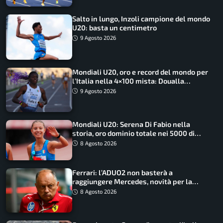
Salto in lungo, Inzoli campione del mondo
U20: basta un centimetro
9 Agosto 2026
Mondiali U20, oro e record del mondo per
l’Italia nella 4×100 mista: Doualla
straordinaria
9 Agosto 2026
Mondiali U20: Serena Di Fabio nella
storia, oro dominio totale nei 5000 di
marcia
8 Agosto 2026
Ferrari: l’ADUO2 non basterà a
raggiungere Mercedes, novità per la
Macarena
8 Agosto 2026