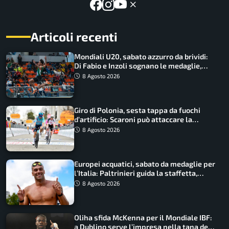
Articoli recenti
Mondiali U20, sabato azzurro da brividi:
Di Fabio e Inzoli sognano le medaglie,
Castellani e Succo in finale
8 Agosto 2026
Giro di Polonia, sesta tappa da fuochi
d’artificio: Scaroni può attaccare la
maglia di Lemmen
8 Agosto 2026
Europei acquatici, sabato da medaglie per
l’Italia: Paltrinieri guida la staffetta,
Barnabà sogna l’oro dalle grandi altezze
8 Agosto 2026
Oliha sfida McKenna per il Mondiale IBF:
a Dublino serve l’impresa nella tana del