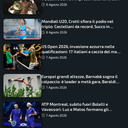
lupo
8 Agosto 2026
Mondiali U20, Crotti sfiora il podio nel
triplo: Castellani da record, Succo in
finale
8 Agosto 2026
US Open 2026, invasione azzurra nelle
qualificazioni: 17 italiani a caccia del main
draw
7 Agosto 2026
Europei grandi altezze, Barnabà sogna il
colpaccio: è leader a metà gara, Baraldi
ancora in corsa
7 Agosto 2026
ATP Montreal, subito fuori Bolelli e
Vavassori: Luz e Matos fermano gli
azzurri
7 Agosto 2026