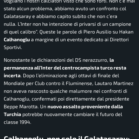
vogliano i nostri calciatori visto che sono forti. Non c’è mai
stato alcun problema, abbiamo avuto un confronto col
Galatasaray e abbiamo capito subito che non c’era
nulla. L’Inter non ha intenzione di privarsi di un campione
di quel calibro
“. Queste le parole di Piero Ausilio su Hakan
Calhanoglu
a margine di un evento dedicato ai Direttori
Sportivi.
Nonostante le dichiarazioni del DS nerazzurro,
la
permanenza all’Inter del centrocampista turco resta
incerta
. Dopo l’eliminazione agli ottavi di finale del
Mondiale per Club contro il Fluminense, Lautaro Martinez
non aveva nascosto qualche malumore nei confronti di
Calhanoglu, confermati poi direttamente dal presidente
Beppe Marotta. Un
nuovo assalto proveniente dalla
Turchia
potrebbe nuovamente cambiare il futuro del
classe 1994.
Calhanoglu, non solo il Galatasaray: