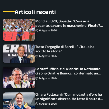
Articoli recenti
Mondiali U20, Doualla: “C’era aria
pesante, davano le mascherine! Finale?
Non ho nulla da perdere”
6 Agosto 2026
Tutto l’orgoglio di Barelli: “L’Italia ha
scritto la storia”
6 Agosto 2026
Lo staff ufficiale di Mancini in Nazionale:
ci sono Oriali e Bonucci, confermato un
ritorno
6 Agosto 2026
Chiara Pellacani: “Ogni medaglia d’oro ha
un significato diverso. Ho fatto il salto di
qualità”
6 Agosto 2026