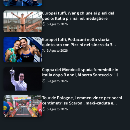
Europei tuffi, Wang chiude ai piedi del
podio: Italia prima nel medagliere
6 Agosto 2026
Europei tuffi, Pellacani nella storia:
quinto oro con Pizzini nel sincro da 3
metri
6 Agosto 2026
Coppa del Mondo di spada femminile in
Italia dopo 8 anni, Alberta Santuccio: “Il
lavoro dà sempre i suoi frutti”
6 Agosto 2026
Tour de Pologne, Lemmen vince per pochi
centimetri su Scaroni: maxi-caduta e
tappa accorciata
6 Agosto 2026