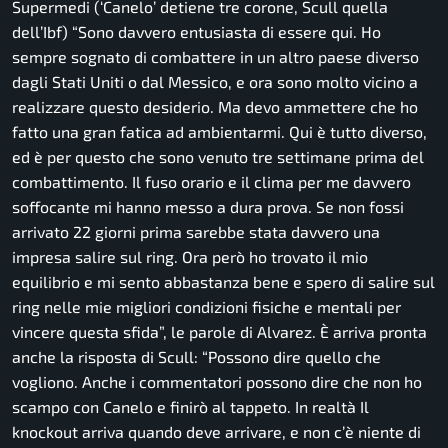
Supermedi (‘Canelo’ detiene tre corone, Scull quella
dell’Ibf)
“Sono davvero entusiasta di essere qui. Ho
sempre sognato di combattere in un altro paese diverso
dagli Stati Uniti o dal Messico, e ora sono molto vicino a
realizzare questo desiderio. Ma devo ammettere che ho
fatto una gran fatica ad ambientarmi. Qui è tutto diverso,
ed è per questo che sono venuto tre settimane prima del
combattimento. Il fuso orario e il clima per me davvero
soffocante mi hanno messo a dura prova.
Se non fossi
arrivato 22 giorni prima sarebbe stata davvero una
impresa salire sul ring.
Ora però ho trovato il mio
equilibrio e mi sento abbastanza bene e spero di salire sul
ring nelle mie migliori condizioni fisiche e mentali per
vincere questa sfida”, le parole di Alvarez. È arriva pronta
anche la risposta di Scull: “
Possono dire quello che
vogliono. Anche i commentatori possono dire che non ho
scampo con Canelo e finirò al tappeto. In realtà Il
knockout arriva quando deve arrivare, e non c’è niente di