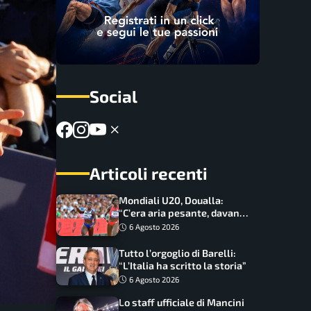
Social
Articoli recenti
Mondiali U20, Doualla:
“C’era aria pesante, davano
le mascherine! Finale? Non
6 Agosto 2026
ho nulla da perdere”
Tutto l’orgoglio di Barelli:
“L’Italia ha scritto la storia”
6 Agosto 2026
Lo staff ufficiale di Mancini