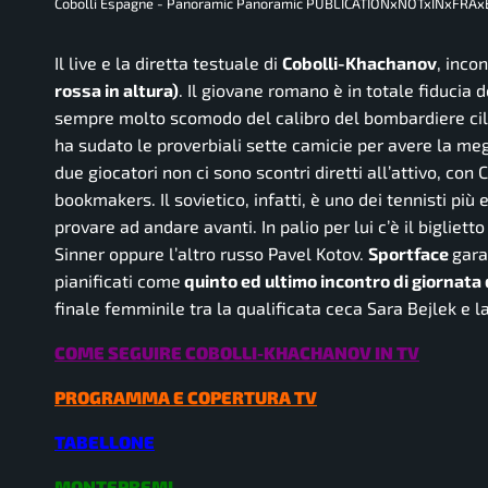
Cobolli Espagne - Panoramic Panoramic PUBLICATIONxNOTxINxFRAx
Il live e la diretta testuale di
Cobolli-Khachanov
, inco
rossa in altura)
. Il giovane romano è in totale fiducia 
sempre molto scomodo del calibro del bombardiere cileno
ha sudato le proverbiali sette camicie per avere la meg
due giocatori non ci sono scontri diretti all’attivo, co
bookmakers. Il sovietico, infatti, è uno dei tennisti più 
provare ad andare avanti. In palio per lui c’è il bigliett
Sinner oppure l’altro russo Pavel Kotov.
Sportface
gara
pianificati come
quinto ed ultimo incontro di giornata 
finale femminile tra la qualificata ceca Sara Bejlek e 
COME SEGUIRE COBOLLI-KHACHANOV IN TV
PROGRAMMA E COPERTURA TV
TABELLONE
MONTEPREMI