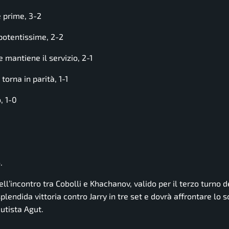
 prime, 3-2
potentissime, 2-2
mantiene il servizio, 2-1
orna in parità, 1-1
, 1-0
.
ll’incontro tra Cobolli e Khachanov, valido per il terzo turno 
endida vittoria contro Jarry in tre set e dovrà affrontare lo s
utista Agut.