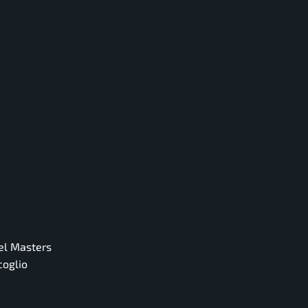
del Masters
coglio