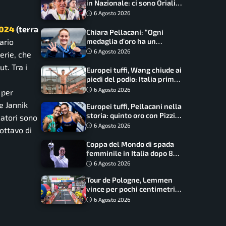
in Nazionale: ci sono Oriali e
Bonucci, confermato un
6 Agosto 2026
ritorno
2024
(terra
Chiara Pellacani: “Ogni
ario
medaglia d’oro ha un
significato diverso. Ho fatto
6 Agosto 2026
erie, che
il salto di qualità”
t. Tra i
Europei tuffi, Wang chiude ai
piedi del podio: Italia prima
nel medagliere
6 Agosto 2026
 per
le Jannik
Europei tuffi, Pellacani nella
storia: quinto oro con Pizzini
catori sono
nel sincro da 3 metri
6 Agosto 2026
’ottavo di
Coppa del Mondo di spada
femminile in Italia dopo 8
anni, Alberta Santuccio: “Il
6 Agosto 2026
lavoro dà sempre i suoi
Tour de Pologne, Lemmen
frutti”
vince per pochi centimetri
su Scaroni: maxi-caduta e
6 Agosto 2026
tappa accorciata