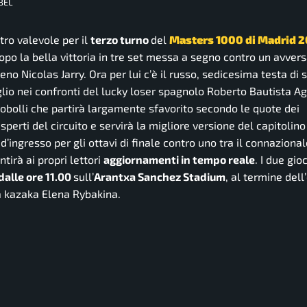
BEL
ntro valevole per il
terzo turno
del
Masters 1000 di Madrid 
dopo la bella vittoria in tre set messa a segno contro un avvers
 Nicolas Jarry. Ora per lui c’è il russo, sedicesima testa di s
lio nei confronti del lucky loser spagnolo Roberto Bautista Agu
n Cobolli che partirà largamente sfavorito secondo le quote dei
esperti del circuito e servirà la migliore versione del capitolino
o d’ingresso per gli ottavi di finale contro uno tra il connaziona
ntirà ai propri lettori
aggiornamenti in tempo reale
. I due gio
dalle ore 11.00
sull’
Arantxa Sanchez Stadium
, al termine dell
la kazaka Elena Rybakina.