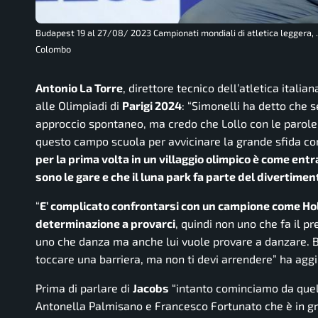
Budapest 19 al 27/08/ 2023 Campionati mondiali di atletica leggera,
Colombo
Antonio La Torre
, direttore tecnico dell’atletica italia
alle Olimpiadi di
Parigi 2024
: “
Simonelli ha detto che 
approccio spontaneo, ma credo che Lollo con le parole
questo campo scuola per avvicinare la grande sfida con
per la prima volta in un villaggio olimpico è come entra
sono le gare e che il luna park fa parte del divertime
“
E’ complicato confrontarsi con un campione come Ho
determinazione a provarci
, quindi non uno che fa il p
uno che danza ma anche lui vuole provare a danzare. Ba
toccare una barriera, ma non ti devi arrendere
” ha agg
Prima di parlare di
Jacobs
“
intanto cominciamo da quel
Antonella Palmisano e Francesco Fortunato che è in g