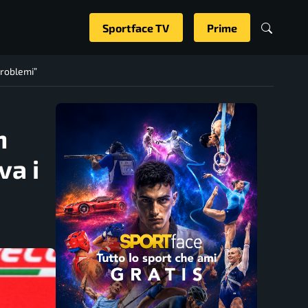
Sportface TV
Prime
problemi”
n
va i