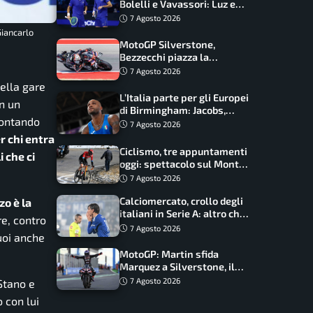
Bolelli e Vavassori: Luz e
Matos fermano gli azzurri
7 Agosto 2026
Giancarlo
MotoGP Silverstone,
Bezzecchi piazza la
zampata: Aprilia domina,
7 Agosto 2026
Bagnaia costretto al Q1
della gare
L’Italia parte per gli Europei
n un
di Birmingham: Jacobs,
rontando
Tamberi e Battocletti
7 Agosto 2026
guidano una spedizione
r chi entra
record
Ciclismo, tre appuntamenti
i che ci
oggi: spettacolo sul Mont
Ventoux, orari e come
7 Agosto 2026
vederli
Calciomercato, crollo degli
o è la
italiani in Serie A: altro che
re, contro
svolta dopo il Mondiale
7 Agosto 2026
uoi anche
MotoGP: Martin sfida
Marquez a Silverstone, il
programma e gli orari
7 Agosto 2026
Stano e
 con lui