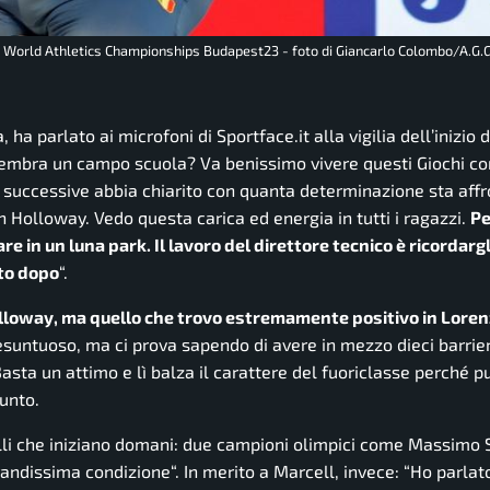
 . World Athletics Championships Budapest23 - foto di Giancarlo Colombo/A.G.
na, ha parlato ai microfoni di
Sportface.it
alla vigilia dell’inizio 
sembra un campo scuola? Va benissimo vivere questi Giochi co
 successive abbia chiarito con quanta determinazione sta aff
 Holloway. Vedo questa carica ed energia in tutti i ragazzi.
Pe
re in un luna park. Il lavoro del direttore tecnico è ricordargl
nto dopo
“.
lloway, ma quello che trovo estremamente positivo in Lorenz
resuntuoso, ma ci prova sapendo di avere in mezzo dieci barrie
sta un attimo e lì balza il carattere del fuoriclasse perché p
iunto.
li che iniziano domani: due campioni olimpici come Massimo 
randissima condizione
“. In merito a Marcell, invece: “
Ho parlato