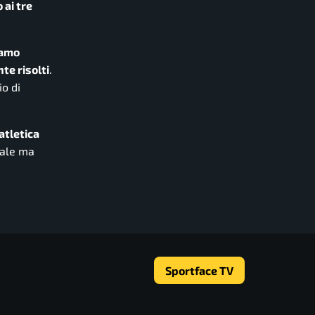
 ai tre
iamo
te risolti
.
io di
atletica
nale ma
Sportface TV