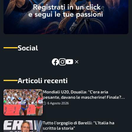
Social
Articoli recenti
Mondiali U20, Doualla: “C’era aria
pesante, davano le mascherine! Finale?
Non ho nulla da perdere”
6 Agosto 2026
Tutto l’orgoglio di Barelli: “L’Italia ha
scritto la storia”