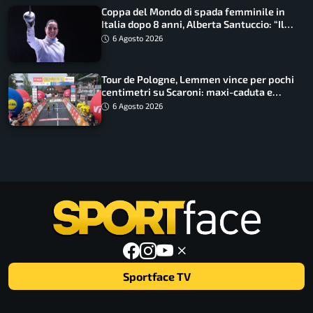
Coppa del Mondo di spada femminile in
Italia dopo 8 anni, Alberta Santuccio: “Il
lavoro dà sempre i suoi frutti”
6 Agosto 2026
Tour de Pologne, Lemmen vince per pochi
centimetri su Scaroni: maxi-caduta e
tappa accorciata
6 Agosto 2026
Sportface TV