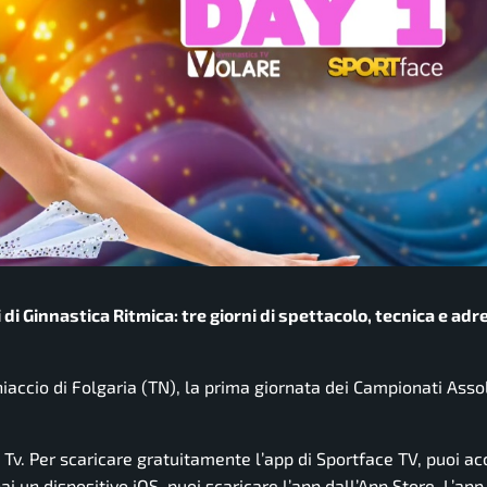
 di Ginnastica Ritmica: tre giorni di spettacolo, tecnica e adr
hiaccio di Folgaria (TN), la prima giornata dei Campionati Assol
e Tv. Per scaricare gratuitamente l’app di Sportface TV, puoi a
i un dispositivo iOS, puoi scaricare l’app dall’App Store. L’app