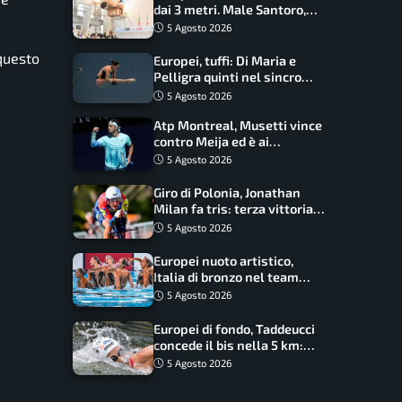
dai 3 metri. Male Santoro,
Wesemann si prende l’oro
5 Agosto 2026
 questo
Europei, tuffi: Di Maria e
Pelligra quinti nel sincro
misto. Oro all’Ucraina
5 Agosto 2026
Atp Montreal, Musetti vince
contro Meija ed è ai
sedicesimi
5 Agosto 2026
Giro di Polonia, Jonathan
Milan fa tris: terza vittoria
consecutiva e primato
5 Agosto 2026
rafforzato
Europei nuoto artistico,
Italia di bronzo nel team
acrobatic: terzo podio
5 Agosto 2026
consecutivo
Europei di fondo, Taddeucci
concede il bis nella 5 km:
oro azzurro, Pozzobon
5 Agosto 2026
bronzo