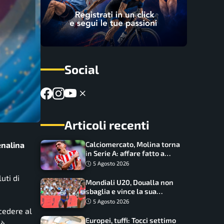
Social
Articoli recenti
enalina
Calciomercato, Molina torna
in Serie A: affare fatto a
cifre sorprendenti
5 Agosto 2026
uti di
Mondiali U20, Doualla non
sbaglia e vince la sua
batteria sui 100 metri:
5 Agosto 2026
quando si disputano le finali
ccedere al
Europei, tuffi: Tocci settimo
 è