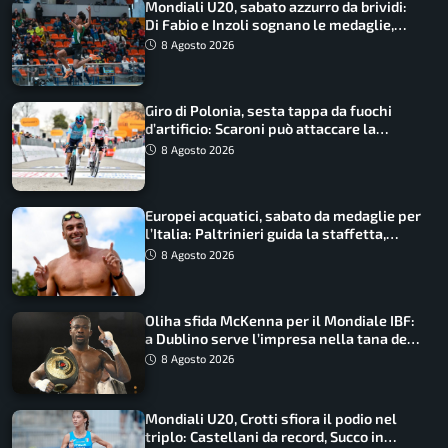
Mondiali U20, sabato azzurro da brividi:
Di Fabio e Inzoli sognano le medaglie,
Castellani e Succo in finale
8 Agosto 2026
Giro di Polonia, sesta tappa da fuochi
d’artificio: Scaroni può attaccare la
maglia di Lemmen
8 Agosto 2026
Europei acquatici, sabato da medaglie per
l’Italia: Paltrinieri guida la staffetta,
Barnabà sogna l’oro dalle grandi altezze
8 Agosto 2026
Oliha sfida McKenna per il Mondiale IBF:
a Dublino serve l’impresa nella tana del
lupo
8 Agosto 2026
Mondiali U20, Crotti sfiora il podio nel
triplo: Castellani da record, Succo in