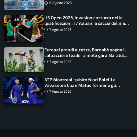
finale
8 Agosto 2026
US Open 2026, invasione azzurra nelle
qualificazioni: 17 italiani a caccia del main
draw
7 Agosto 2026
Europei grandi altezze, Barnabà sogna il
colpaccio: è leader a metà gara, Baraldi
ancora in corsa
7 Agosto 2026
ATP Montreal, subito fuori Bolelli e
Vavassori: Luz e Matos fermano gli
azzurri
7 Agosto 2026