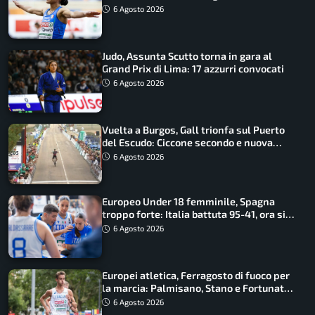
6 Agosto 2026
Judo, Assunta Scutto torna in gara al
Grand Prix di Lima: 17 azzurri convocati
6 Agosto 2026
Vuelta a Burgos, Gall trionfa sul Puerto
del Escudo: Ciccone secondo e nuova
maglia di leader
6 Agosto 2026
Europeo Under 18 femminile, Spagna
troppo forte: Italia battuta 95-41, ora si
gioca il Mondiale
6 Agosto 2026
Europei atletica, Ferragosto di fuoco per
la marcia: Palmisano, Stano e Fortunato
guidano l’Italia
6 Agosto 2026