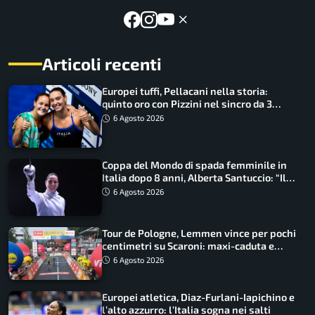
Articoli recenti
Europei tuffi, Pellacani nella storia:
quinto oro con Pizzini nel sincro da 3
metri
6 Agosto 2026
Coppa del Mondo di spada femminile in
Italia dopo 8 anni, Alberta Santuccio: “Il
lavoro dà sempre i suoi frutti”
6 Agosto 2026
Tour de Pologne, Lemmen vince per pochi
centimetri su Scaroni: maxi-caduta e
tappa accorciata
6 Agosto 2026
Europei atletica, Diaz-Furlani-Iapichino e
l’alto azzurro: l’Italia sogna nei salti