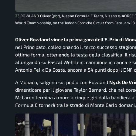
23 ROWLAND Oliver (gbr), Nissan Formula E Team, Nissan e-4ORCE 05,
World Championship, on the Jeddah Corniche Circuit from February 13 t
Oliver Rowland vince la prima gara dell’E-Prix di Mon
nel Principato, collezionando il terzo successo stagion
ottima forma, ottenendo la testa della classifica. Il ri
allungando su Pascal Wehrlein, campione in carica e se
Antonio Felix Da Costa, ancora a 54 punti dopo il DNF 
A Monaco, salgono sul podio con Rowland
Nyck De Vri
dimenticare per il giovane Taylor Barnard, che nel corso
McLaren termina a muro a cinque giri dalla bandiera a 
Formula E tornerà tra le strade di Monte Carlo domani, 