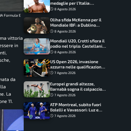
medaglie per l’Italia:
Paltrinieri guida la staffetta,
8 Agosto 2026
Barnabà sogna l’oro dalle
IA Formula E
grandi altezze
Oliha sfida McKenna per il
Mondiale IBF: a Dublino
serve l’impresa nella tana
8 Agosto 2026
del lupo
ima vittoria
Mondiali U20, Crotti sfiora il
essere in
podio nel triplo: Castellani
da record, Succo in finale
nti,
8 Agosto 2026
sche,
US Open 2026, invasione
azzurra nelle qualificazioni:
17 italiani a caccia del main
7 Agosto 2026
draw
rnata da
Europei grandi altezze,
lla
Barnabà sogna il colpaccio:
ne. La
è leader a metà gara, Baraldi
7 Agosto 2026
ancora in corsa
one 11.
ATP Montreal, subito fuori
Bolelli e Vavassori: Luz e
Matos fermano gli azzurri
7 Agosto 2026