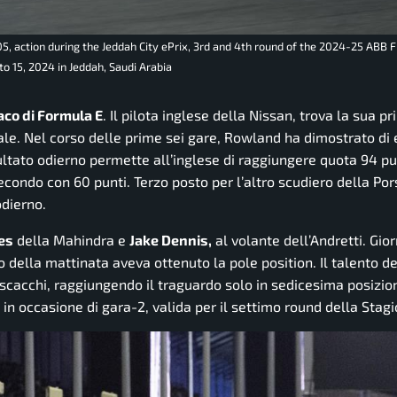
 action during the Jeddah City ePrix, 3rd and 4th round of the 2024-25 ABB F
o 15, 2024 in Jeddah, Saudi Arabia
aco di Formula E
. Il pilota inglese della Nissan, trova la sua pr
ale. Nel corso delle prime sei gare, Rowland ha dimostrato di 
sultato odierno permette all’inglese di raggiungere quota 94 pu
condo con 60 punti. Terzo posto per l’altro scudiero della Por
odierno.
es
della Mahindra e
Jake Dennis,
al volante dell’Andretti. Gio
 della mattinata aveva ottenuto la pole position. Il talento de
scacchi, raggiungendo il traguardo solo in sedicesima posizio
in occasione di gara-2, valida per il settimo round della Stagi