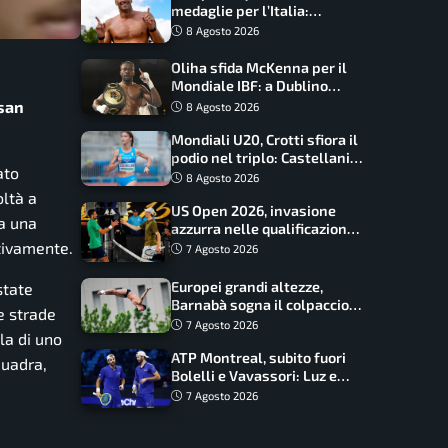
medaglie per l’Italia:
Paltrinieri guida la staffetta,
8 Agosto 2026
Barnabà sogna l’oro dalle
grandi altezze
Oliha sfida McKenna per il
Mondiale IBF: a Dublino
serve l’impresa nella tana
usan
8 Agosto 2026
del lupo
Mondiali U20, Crotti sfiora il
podio nel triplo: Castellani
ato
da record, Succo in finale
8 Agosto 2026
oltà a
US Open 2026, invasione
ta una
azzurra nelle qualificazioni:
17 italiani a caccia del main
tivamente.
7 Agosto 2026
draw
Europei grandi altezze,
state
Barnabà sogna il colpaccio:
e strade
è leader a metà gara, Baraldi
7 Agosto 2026
la di uno
ancora in corsa
ATP Montreal, subito fuori
quadra,
Bolelli e Vavassori: Luz e
Matos fermano gli azzurri
7 Agosto 2026