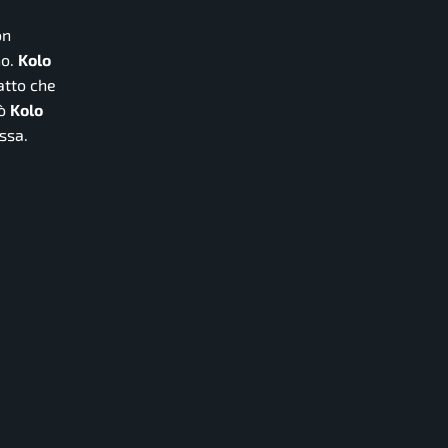
on
no.
Kolo
fatto che
tò
Kolo
ssa.