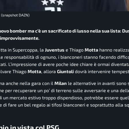
it (snapshot DAZN)
uovo bomber ma c’è un sacrificato di lusso nella sua lista: D
i improvvisamente.
itta in Supercoppa, la
Juventus
e Thiago
Motta
hanno realizz
le responsabilità di ognuno, i bianconeri stanno facendo diffic
tati. L’impressione di avere poche idee chiare è ormai diventa
salvare Thiago
Motta
, allora
Giuntoli
dovrà intervenire tempes
ma anche nella gara con il
Milan
le alternative in avanti sono 
e per recuperare un po’ di terreno sulle avversarie e una dell
 di un mercato estivo troppo dispendioso, potrebbe essere quel
e di fare un bel regalo ai tifosi bianconeri e soprattutto alla s
io in vista col PSG