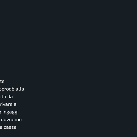
nte
prodò alla
ito da
rivare a
e ingaggi
i dovranno
le casse