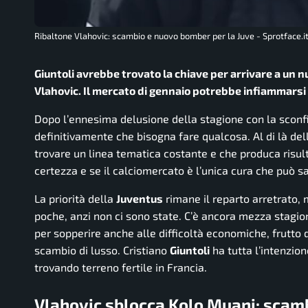
Ribaltone Vlahovic: scambio e nuovo bomber per la Juve - Sprotface.
Giuntoli avrebbe trovato la chiave per arrivare a un n
Vlahovic. Il mercato di gennaio potrebbe infiammars
Dopo l’ennesima delusione della stagione con la sconf
definitivamente che bisogna fare qualcosa. Al di là del
trovare un linea tematica costante e che produca risul
certezza e se il calciomercato è l’unica cura che può 
La priorità della
Juventus
rimane il reparto arretrato, 
poche, anzi non ci sono state. C’è ancora mezza stagion
per sopperire anche alle difficoltà economiche, frutto
scambio di lusso. Cristiano
Giuntoli
ha tutta l’intenzion
trovando terreno fertile in Francia.
Vlahovic sblocca Kolo Muani: scamb