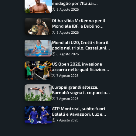
medaglie per l’Italia:
Paltrinieri guida la staffetta,
8 Agosto 2026
Barnabà sogna l’oro dalle
grandi altezze
Oliha sfida McKenna per il
Mondiale IBF: a Dublino
serve l’impresa nella tana
8 Agosto 2026
del lupo
Mondiali U20, Crotti sfiora il
podio nel triplo: Castellani
da record, Succo in finale
8 Agosto 2026
US Open 2026, invasione
azzurra nelle qualificazioni:
17 italiani a caccia del main
7 Agosto 2026
draw
Europei grandi altezze,
Barnabà sogna il colpaccio:
è leader a metà gara, Baraldi
7 Agosto 2026
ancora in corsa
ATP Montreal, subito fuori
Bolelli e Vavassori: Luz e
Matos fermano gli azzurri
7 Agosto 2026