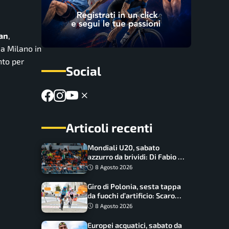
an
,
 a Milano in
nto per
Social
Articoli recenti
Mondiali U20, sabato
azzurro da brividi: Di Fabio e
Inzoli sognano le medaglie,
8 Agosto 2026
Castellani e Succo in finale
Giro di Polonia, sesta tappa
da fuochi d’artificio: Scaroni
può attaccare la maglia di
8 Agosto 2026
Lemmen
Europei acquatici, sabato da