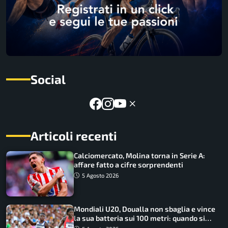
Social
Articoli recenti
Calciomercato, Molina torna in Serie A:
affare fatto a cifre sorprendenti
5 Agosto 2026
Mondiali U20, Doualla non sbaglia e vince
la sua batteria sui 100 metri: quando si
disputano le finali