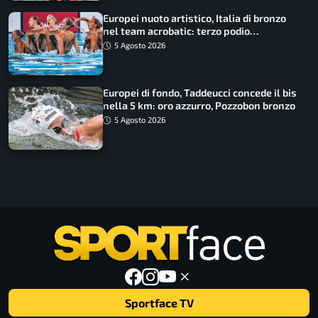
Europei nuoto artistico, Italia di bronzo
nel team acrobatic: terzo podio
consecutivo
5 Agosto 2026
Europei di fondo, Taddeucci concede il bis
nella 5 km: oro azzurro, Pozzobon bronzo
5 Agosto 2026
Sportface TV