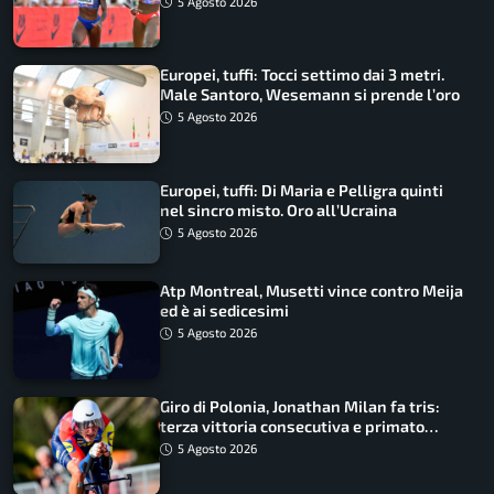
5 Agosto 2026
Europei, tuffi: Tocci settimo dai 3 metri.
Male Santoro, Wesemann si prende l’oro
5 Agosto 2026
Europei, tuffi: Di Maria e Pelligra quinti
nel sincro misto. Oro all’Ucraina
5 Agosto 2026
Atp Montreal, Musetti vince contro Meija
ed è ai sedicesimi
5 Agosto 2026
Giro di Polonia, Jonathan Milan fa tris:
terza vittoria consecutiva e primato
rafforzato
5 Agosto 2026