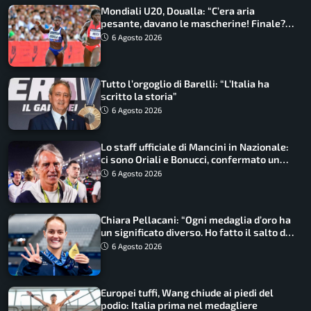
Mondiali U20, Doualla: “C’era aria
pesante, davano le mascherine! Finale?
Non ho nulla da perdere”
6 Agosto 2026
Tutto l’orgoglio di Barelli: “L’Italia ha
scritto la storia”
6 Agosto 2026
Lo staff ufficiale di Mancini in Nazionale:
ci sono Oriali e Bonucci, confermato un
ritorno
6 Agosto 2026
Chiara Pellacani: “Ogni medaglia d’oro ha
un significato diverso. Ho fatto il salto di
qualità”
6 Agosto 2026
Europei tuffi, Wang chiude ai piedi del
podio: Italia prima nel medagliere