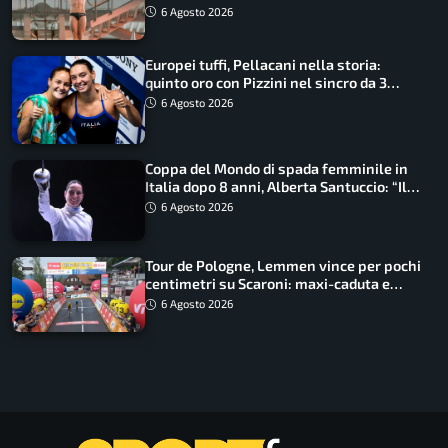
6 Agosto 2026
Europei tuffi, Pellacani nella storia:
quinto oro con Pizzini nel sincro da 3
metri
6 Agosto 2026
Coppa del Mondo di spada femminile in
Italia dopo 8 anni, Alberta Santuccio: “Il
lavoro dà sempre i suoi frutti”
6 Agosto 2026
Tour de Pologne, Lemmen vince per pochi
centimetri su Scaroni: maxi-caduta e
tappa accorciata
6 Agosto 2026