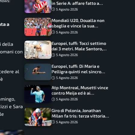
shows:
in Serie A: affare fatto a
cifre sorprendenti
5 Agosto 2026
Mondiali U20, Doualla non
ata a
sbaglia e vince la sua
batteria sui 100 metri:
5 Agosto 2026
quando si disputano le finali
Europei, tuffi: Tocci settimo
i della
dai 3 metri. Male Santoro,
 domani con
Wesemann si prende l’oro
5 Agosto 2026
Europei, tuffi: Di Maria e
ccedere al
Pelligra quinti nel sincro
misto. Oro all’Ucraina
5 Agosto 2026
 è
Atp Montreal, Musetti vince
contro Meija ed è ai
sedicesimi
iamingo,
5 Agosto 2026
izzi e Sara
Giro di Polonia, Jonathan
le
Milan fa tris: terza vittoria
consecutiva e primato
5 Agosto 2026
rafforzato