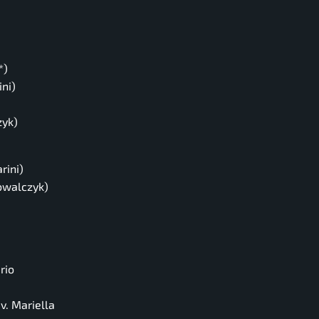
*)
ini)
zyk)
rini)
Kowalczyk)
rio
v.
Mariella