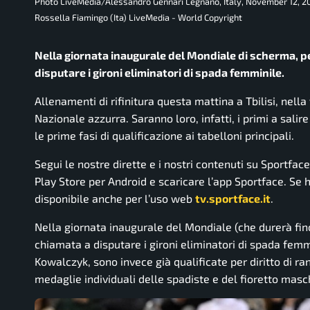
Photo LiveMedia/Alessandro Gennari Legnano, Italy, November 12, 
Rossella Fiamingo (Ita) LiveMedia - World Copyright
Nella giornata inaugurale del Mondiale di scherma, pe
disputare i gironi eliminatori di spada femminile.
Allenamenti di rifinitura questa mattina a Tbilisi, nella
Nazionale azzurra. Saranno loro, infatti, i primi a sal
le prime fasi di qualificazione ai tabelloni principali.
Segui le nostre dirette e i nostri contenuti su Sportfac
Play Store per Android e scaricare l’app Sportface. Se ha
disponibile anche per l’uso web
tv.sportface.it
.
Nella giornata inaugurale del Mondiale (che durerà fino
chiamata a disputare i gironi eliminatori di spada femm
Kowalczyk, sono invece già qualificate per diritto di ra
medaglie individuali delle spadiste e del fioretto masch