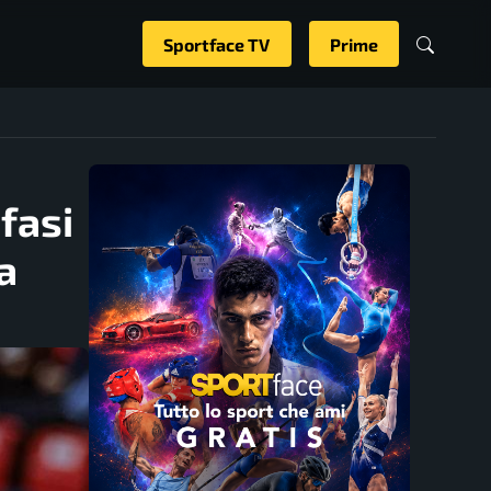
Sportface TV
Prime
fasi
a