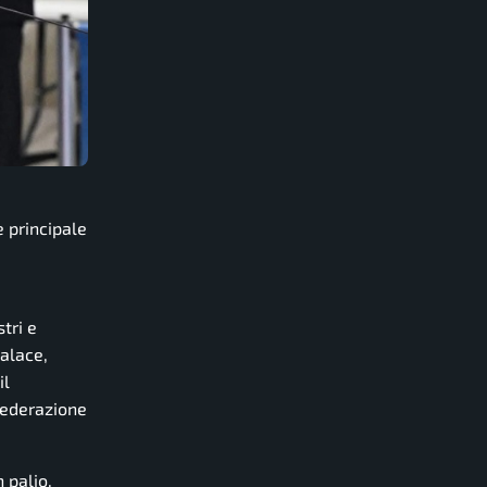
 principale
tri e
Palace,
il
Federazione
 palio.