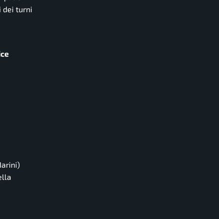
 dei turni
ice
arini)
lla