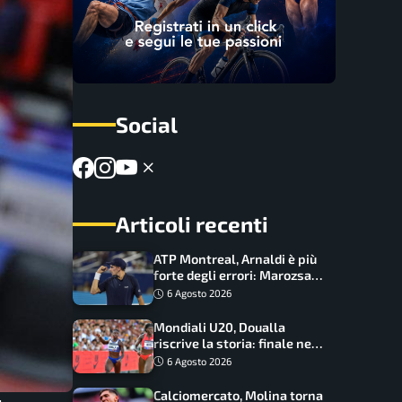
Social
Articoli recenti
ATP Montreal, Arnaldi è più
forte degli errori: Marozsan
piegato dopo oltre due ore
6 Agosto 2026
Mondiali U20, Doualla
riscrive la storia: finale nei
100 metri dopo trent’anni
6 Agosto 2026
Calciomercato, Molina torna