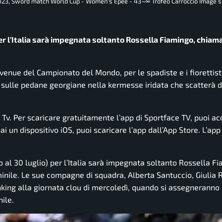
2023, Sword match World Cup - Women's Epee - 43¬∞ Trofeo Carroccio Image 
r l’Italia sarà impegnata soltanto Rossella Fiamingo, chiam
venue
del Campionato del Mondo, per le spadiste e i fiorettist
ire sulle pedane georgiane nella kermesse iridata che scatterà
e Tv. Per scaricare gratuitamente l’app di Sportface TV, puoi a
i un dispositivo iOS, puoi scaricare l’app dall’App Store. L’app
 al 30 luglio) per l’Italia sarà impegnata soltanto Rossella F
inile. Le sue compagne di squadra, Alberta Santuccio, Giulia R
nking alla giornata
clou
di mercoledì, quando si assegneranno 
ile.