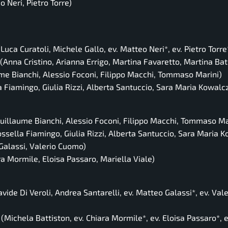
 Neri, Pietro Torre)
Luca Curatoli, Michele Gallo,
ev.
Matteo Neri*,
ev.
Pietro Torre
(Anna Cristino, Arianna Errigo, Martina Favaretto, Martina Bat
me Bianchi, Alessio Foconi, Filippo Macchi, Tommaso Marini)
 Fiamingo, Giulia Rizzi, Alberta Santuccio, Sara Maria Kowalc
uillaume Bianchi, Alessio Foconi, Filippo Macchi, Tommaso Ma
ssella Fiamingo, Giulia Rizzi, Alberta Santuccio, Sara Maria 
alassi, Valerio Cuomo)
a Mormile, Eloisa Passaro, Mariella Viale)
vide Di Veroli, Andrea Santarelli,
ev.
Matteo Galassi*,
ev.
Vale
(Michela Battiston,
ev.
Chiara Mormile*,
ev.
Eloisa Passaro*,
e