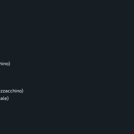
hino)
uzzacchino)
ale)