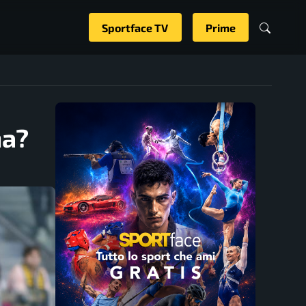
Sportface TV
Prime
na?