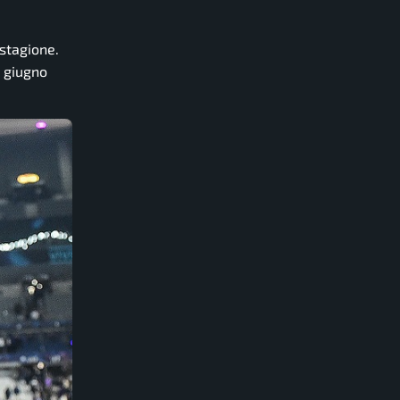
 stagione.
9 giugno