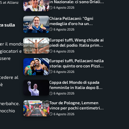
in Nazionale: ci sono Oriali e
5 at Allianz
Bonucci, confermato un
6 Agosto 2026
ritorno
Chiara Pellacani: “Ogni
medaglia d’oro ha un
za sulla
significato diverso. Ho fatto
6 Agosto 2026
il salto di qualità”
Europei tuffi, Wang chiude ai
per il mondo
piedi del podio: Italia prima
nel medagliere
giocatori e
6 Agosto 2026
essere
Europei tuffi, Pellacani nella
storia: quinto oro con Pizzini
nel sincro da 3 metri
6 Agosto 2026
ccedere al
Coppa del Mondo di spada
 è
femminile in Italia dopo 8
anni, Alberta Santuccio: “Il
6 Agosto 2026
lavoro dà sempre i suoi
Tour de Pologne, Lemmen
enerbahce.
frutti”
vince per pochi centimetri
inocchio
su Scaroni: maxi-caduta e
6 Agosto 2026
tappa accorciata