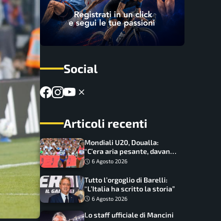
Social
Articoli recenti
Mondiali U20, Doualla:
“C’era aria pesante, davano
le mascherine! Finale? Non
6 Agosto 2026
ho nulla da perdere”
Tutto l’orgoglio di Barelli:
“L’Italia ha scritto la storia”
6 Agosto 2026
Lo staff ufficiale di Mancini