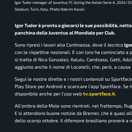
Igor Tudor manager of Juventus FC during the Italian Serie A, 2024/
Stadium, Turin, Italy. Photo Nderim Kaceli
Igor Tudor è pronto a giocarsi le sue possibilità, net
panchina della Juventus al Mondiale per Club.
Sono ripresi i lavori alla Continassa, dove il tecnico
Igo
con le rispettive nazionali. E con loro ha cominciato a 
si tratta di Nico Gonzalez, Kalulu, Cambiaso, Gatti, Adz
aggiunto anche il nome di Locatelli, che, però, a causa d
Segui le nostre dirette e i nostri contenuti su Sportfac
Play Store per Android e scaricare l’app Sportface. Se ha
disponibile anche per l’uso web
tv.sportface.it
.
All’ombra della Mole sono rientrati, nel frattempo, Ruga
E si attendono buone notizie da Bremer, che è quasi alla
dello scorso ottobre. Il difensore brasiliano proverà a