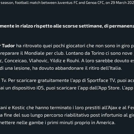
25 season, football match between Juventus FC and Genoa CFC, on 29 March 202
tamente in rialzo rispetto alle scorse settimane, di permanen
r Tudor
ha ritrovato quei pochi giocatori che non sono in giro 
preparare il Mondiale per club. Lontano da Torino ci sono nove 
ic, Conceicao, Vlahovic, Yildiz e Rouhi. A loro sarebbe dovuto 
i una lesione, ha dovuto abbandonare il ritiro dell’Italia.
e Tv. Per scaricare gratuitamente l’app di Sportface TV, puoi a
i un dispositivo iOS, puoi scaricare l’app dall’App Store. L’app
ni e Kostic che hanno terminato i loro prestiti all’Ajax e al F
 fine del suo lungo percorso riabilitativo post infortunio al g
 mettere nelle gambe i primi minuti proprio in America.