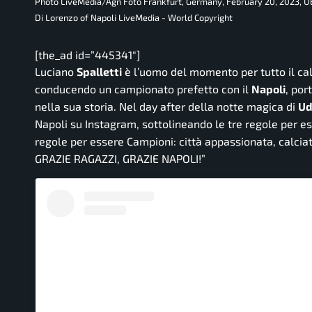
Photo LiveMedia/Agn Foto Frankfurt, Germany, February 20, 2023, 
Di Lorenzo of Napoli LiveMedia - World Copyright
[the_ad id=”445341″]
Luciano
Spalletti
è l’uomo del momento per tutto il calc
conducendo un campionato prefetto con il
Napoli
, por
nella sua storia. Nel day after della notte magica di
Ud
Napoli su
Instagram
, sottolineando le tre regole per e
regole per essere Campioni: città appassionata, calciato
GRAZIE RAGAZZI, GRAZIE NAPOLI!
”