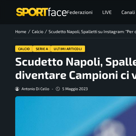
Federazioni
LIVE
Canali
/
/
Home
Calcio
Scudetto Napoli, Spalletti su Instagram: “Per
CALCIO
SERIE A
ULTIMI ARTICOLI
Scudetto Napoli, Spalle
diventare Campioni ci 
Antonio Di Cello
-
5 Maggio 2023