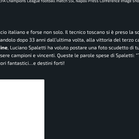
UEFA Champions League football match SSC Napoli Press Conference Image sho
io italiano e forse non solo. Il tecnico toscano si è preso la 
tandolo dopo 33 anni dall’ultima volta, alla vittoria del terzo
ine
, Luciano Spaletti ha voluto postare una foto scudetto di tu
ssere campioni e vincenti. Queste le parole spese di Spaletti: “
ri fantastici…e destini forti!