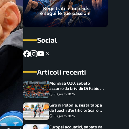
Social
Articoli recenti
Mondiali U20, sabato
azzurro da brividi: Di Fabio e
Inzoli sognano le medaglie,
8 Agosto 2026
Castellani e Succo in finale
Giro di Polonia, sesta tappa
da fuochi d’artificio: Scaroni
può attaccare la maglia di
8 Agosto 2026
Lemmen
Europei acquatici, sabato da