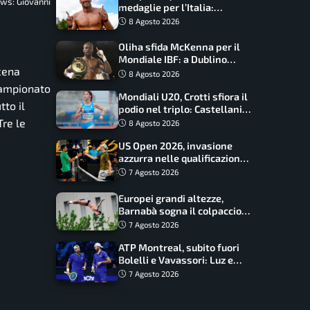
ws: Giovanni
medaglie per l’Italia:
Paltrinieri guida la staffetta,
8 Agosto 2026
Barnabà sogna l’oro dalle
grandi altezze
Oliha sfida McKenna per il
Mondiale IBF: a Dublino
scena
serve l’impresa nella tana
8 Agosto 2026
del lupo
 campionato
Mondiali U20, Crotti sfiora il
tto il
podio nel triplo: Castellani
da record, Succo in finale
Tre le
8 Agosto 2026
US Open 2026, invasione
azzurra nelle qualificazioni:
17 italiani a caccia del main
7 Agosto 2026
draw
Europei grandi altezze,
Barnabà sogna il colpaccio:
è leader a metà gara, Baraldi
7 Agosto 2026
ancora in corsa
ATP Montreal, subito fuori
Bolelli e Vavassori: Luz e
Matos fermano gli azzurri
7 Agosto 2026