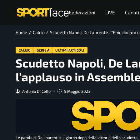
Federazioni
LIVE
Canali
/
/
Home
Calcio
Scudetto Napoli, De Laurentiis: “Emozionato 
CALCIO
SERIE A
ULTIMI ARTICOLI
Scudetto Napoli, De La
l’applauso in Assemble
Antonio Di Cello
-
5 Maggio 2023
Le parole di De Laurentiis il giorno dopo della vittoria dello scudetto.