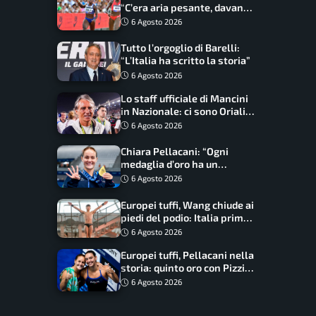
“C’era aria pesante, davano
le mascherine! Finale? Non
6 Agosto 2026
ho nulla da perdere”
Tutto l’orgoglio di Barelli:
“L’Italia ha scritto la storia”
6 Agosto 2026
Lo staff ufficiale di Mancini
in Nazionale: ci sono Oriali e
Bonucci, confermato un
6 Agosto 2026
ritorno
Chiara Pellacani: “Ogni
medaglia d’oro ha un
significato diverso. Ho fatto
6 Agosto 2026
il salto di qualità”
Europei tuffi, Wang chiude ai
piedi del podio: Italia prima
nel medagliere
6 Agosto 2026
Europei tuffi, Pellacani nella
storia: quinto oro con Pizzini
nel sincro da 3 metri
6 Agosto 2026