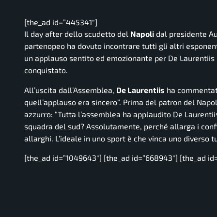
[the_ad id=”445341″]
Il day after dello scudetto del
Napoli
dal presidente Au
partenopeo ha dovuto incontrare tutti gli altri esponen
un applauso sentito ed emozionante per De Laurentiis 
conquistato.
All’uscita dall’Assemblea,
De Laurentiis
ha commentat
quell’applauso era sincero
“. Prima del patron del Napo
azzurro: “
Tutta l’assemblea ha applaudito De Laurentiis 
squadra del sud? Assolutamente, perché allarga i confini 
allarghi. L’ideale in uno sport è che vinca uno diverso tu
[the_ad id=”1049643″] [the_ad id=”668943″] [the_ad id