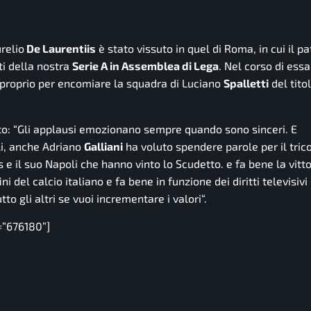
relio
De Laurentiis
è stato vissuto in quel di Roma, in cui il p
ti della nostra
Serie A in Assemblea di Lega
. Nel corso di essa
proprio per encomiare la squadra di Luciano
Spalletti
del tito
o: “
Gli applausi emozionano sempre quando sono sinceri. E
li, anche Adriano
Galliani
ha voluto spendere parole per il tric
e il suo Napoli che hanno vinto lo Scudetto. e fa bene la vitto
del calcio italiano e fa bene in funzione dei diritti televisivi 
tto gli altri se vuoi incrementare i valori
“.
=”676180”]