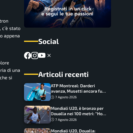
atron
, c’è stato
lo appena
Social
olore
ria di una
Articoli recenti
che si
ATP Montreal: Darderi
avanza, Musetti ancora fuori
con Jodar
7 Agosto 2026
Mondiali U20, è bronzo per
Doualla nei 100 metri: “Ho
scacciato l’ansia”
7 Agosto 2026
Mondiali U20, Doualla: