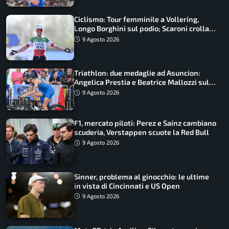
Ciclismo: Tour femminile a Vollering,
Longo Borghini sul podio; Scaroni crolla
in Polonia
9 Agosto 2026
Triathlon: due medaglie ad Asuncion:
Angelica Prestia e Beatrice Mallozzi sul
podio
9 Agosto 2026
F1, mercato piloti: Perez e Sainz cambiano
scuderia, Verstappen scuote la Red Bull
9 Agosto 2026
Sinner, problema al ginocchio: le ultime
in vista di Cincinnati e US Open
9 Agosto 2026