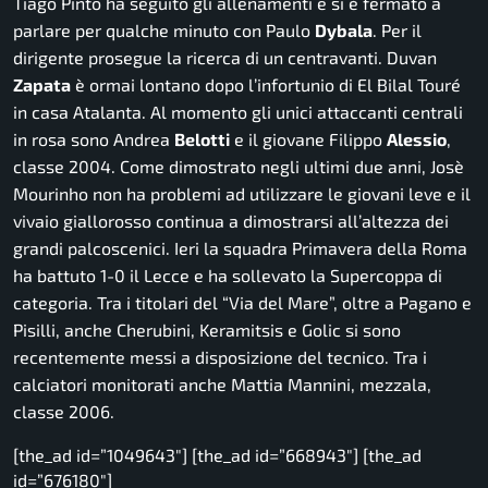
Tiago Pinto ha seguito gli allenamenti e si è fermato a
parlare per qualche minuto con Paulo
Dybala
. Per il
dirigente prosegue la ricerca di un centravanti. Duvan
Zapata
è ormai lontano dopo l’infortunio di El Bilal Touré
in casa Atalanta. Al momento gli unici attaccanti centrali
in rosa sono Andrea
Belotti
e il giovane Filippo
Alessio
,
classe 2004. Come dimostrato negli ultimi due anni, Josè
Mourinho non ha problemi ad utilizzare le giovani leve e il
vivaio giallorosso continua a dimostrarsi all’altezza dei
grandi palcoscenici. Ieri la squadra Primavera della Roma
ha battuto 1-0 il Lecce e ha sollevato la Supercoppa di
categoria. Tra i titolari del “Via del Mare”, oltre a Pagano e
Pisilli, anche Cherubini, Keramitsis e Golic si sono
recentemente messi a disposizione del tecnico. Tra i
calciatori monitorati anche Mattia Mannini, mezzala,
classe 2006.
[the_ad id=”1049643″] [the_ad id=”668943″] [the_ad
id=”676180″]