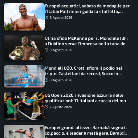
Europei acquatici, sabato da medaglie per
l’Italia: Paltrinieri guida la staffetta,
Barnabà sogna l’oro dalle grandi altezze
8 Agosto 2026
Oliha sfida McKenna per il Mondiale IBF:
a Dublino serve l’impresa nella tana del
lupo
8 Agosto 2026
Mondiali U20, Crotti sfiora il podio nel
triplo: Castellani da record, Succo in
finale
8 Agosto 2026
US Open 2026, invasione azzurra nelle
qualificazioni: 17 italiani a caccia del main
draw
7 Agosto 2026
Europei grandi altezze, Barnabà sogna il
colpaccio: è leader a metà gara, Baraldi