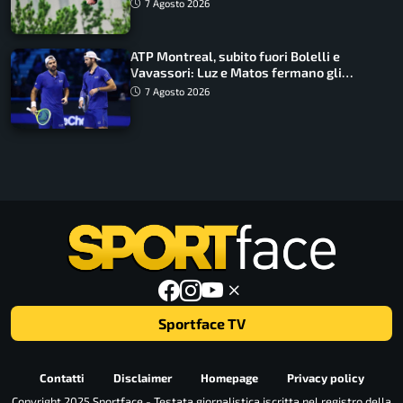
ancora in corsa
7 Agosto 2026
ATP Montreal, subito fuori Bolelli e
Vavassori: Luz e Matos fermano gli
azzurri
7 Agosto 2026
Sportface TV
Contatti
Disclaimer
Homepage
Privacy policy
Copyright 2025 Sportface - Testata giornalistica iscritta nel registro della