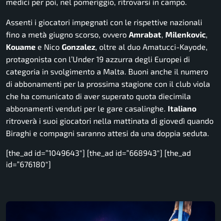
medici per poi, nel pomeriggio, ritrovarsi in campo.
Assenti i giocatori impegnati con le rispettive nazionali
fino a metà giugno scorso, ovvero
Amrabat
,
Milenkovic
,
Kouame
e Nico
Gonzalez
, oltre al duo Amatucci-Kayode,
protagonista con l’Under 19 azzurra degli Europei di
categoria in svolgimento a Malta. Buoni anche il numero
di abbonamenti per la prossima stagione con il club viola
che ha comunicato di aver superato quota diecimila
abbonamenti venduti per le gare casalinghe.
Italiano
ritroverà i suoi giocatori nella mattinata di giovedì quando
Biraghi e compagni saranno attesi da una doppia seduta.
[the_ad id=”1049643″] [the_ad id=”668943″] [the_ad
id=”676180″]