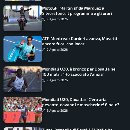
MotoGP: Martin sfida Marquez a
Silverstone, il programma e gli orari
7 Agosto 2026
ATP Montreal: Darderi avanza, Musetti
ancora fuori con Jodar
7 Agosto 2026
Mondiali U20, è bronzo per Doualla nei
100 metri: “Ho scacciato l’ansia”
7 Agosto 2026
Mondiali U20, Doualla: “C’era aria
pesante, davano le mascherine! Finale?
Non ho nulla da perdere”
6 Agosto 2026
Tutto l’orgoglio di Barelli: “L’Italia ha