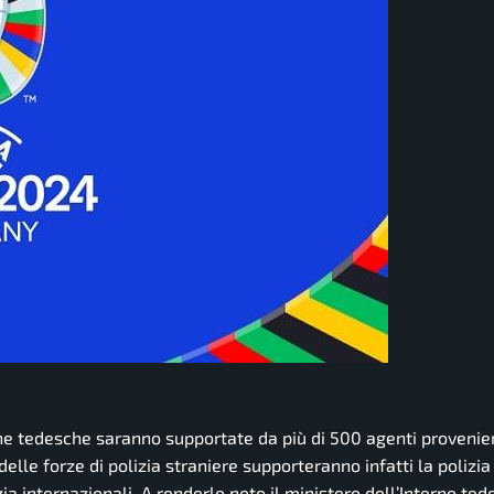
dine tedesche saranno supportate da più di 500 agenti provenien
elle forze di polizia straniere supporteranno infatti la polizia
ia internazionali. A renderlo noto il ministero dell’Interno tede