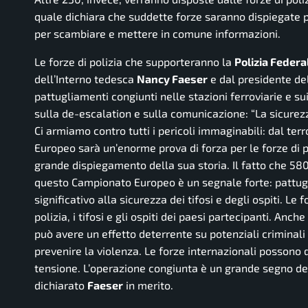
quale dichiara che suddette forze saranno dispiegate 
per scambiare e mettere in comune informazioni.
Le forze di polizia che supporteranno la
Polizia Federa
dell’Interno tedesca
Nancy Faeser
e dal presidente del
pattugliamenti congiunti nelle stazioni ferroviarie e su
sulla de-escalation e sulla comunicazione:
“La sicurez
Ci armiamo contro tutti i pericoli immaginabili: dal terr
Europeo sarà un’enorme prova di forza per le forze di pol
grande dispiegamento della sua storia. Il fatto che 580 f
questo Campionato Europeo è un segnale forte: pattugli
significativo alla sicurezza dei tifosi e degli ospiti. Le
polizia, i tifosi e gli ospiti dei paesi partecipanti. Anc
può avere un effetto deterrente su potenziali criminal
prevenire la violenza. Le forze internazionali possono 
tensione. L’operazione congiunta è un grande segno del
dichiarato
Faeser
in merito.