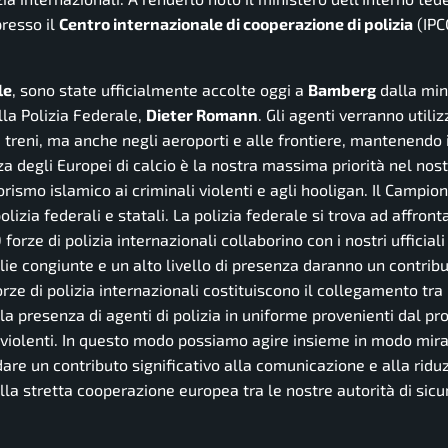
presso il
Centro internazionale di cooperazione di polizia
(IPC
le
, sono state ufficialmente accolte oggi a
Bamberg
dalla min
la Polizia Federale,
Dieter Romann
. Gli agenti verranno utiliz
i treni, ma anche negli aeroporti e alle frontiere, mantenendo 
za degli Europei di calcio è la nostra massima priorità nel nos
orismo islamico ai criminali violenti e agli hooligan. Il Campio
izia federali e statali. La polizia federale si trova ad affronta
orze di polizia internazionali collaborino con i nostri ufficiali
e congiunte e un alto livello di presenza daranno un contrib
 forze di polizia internazionali costituiscono il collegamento tra
he la presenza di agenti di polizia in uniforme provenienti dal p
i violenti. In questo modo possiamo agire insieme in modo mira
dare un contributo significativo alla comunicazione e alla ridu
la stretta cooperazione europea tra le nostre autorità di sicu