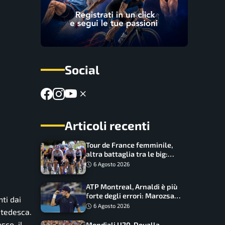
Social
Articoli recenti
Tour de France femminile,
altra battaglia tra le big:
Longo Borghini sogna il
6 Agosto 2026
colpo
ATP Montreal, Arnaldi è più
forte degli errori: Marozsan
ti dai
piegato dopo oltre due ore
6 Agosto 2026
 tedesca.
sco, il
Mondiali U20, Doualla