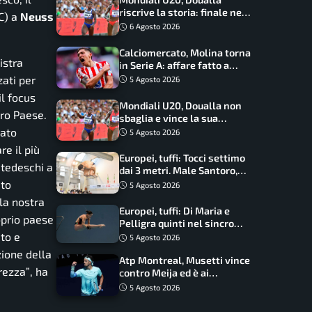
riscrive la storia: finale nei
C) a
Neuss
100 metri dopo trent’anni
6 Agosto 2026
Calciomercato, Molina torna
istra
in Serie A: affare fatto a
cifre sorprendenti
zati per
5 Agosto 2026
il focus
Mondiali U20, Doualla non
tro Paese.
sbaglia e vince la sua
batteria sui 100 metri:
nato
5 Agosto 2026
quando si disputano le finali
re il più
Europei, tuffi: Tocci settimo
 tedeschi a
dai 3 metri. Male Santoro,
Wesemann si prende l’oro
uto
5 Agosto 2026
 la nostra
Europei, tuffi: Di Maria e
roprio paese
Pelligra quinti nel sincro
to e
misto. Oro all’Ucraina
5 Agosto 2026
zione della
Atp Montreal, Musetti vince
rezza”
, ha
contro Meija ed è ai
sedicesimi
5 Agosto 2026