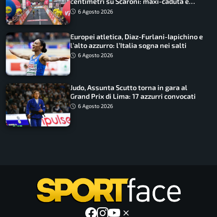
centimetri su Scaroni: maxi-caduta e
tappa accorciata
6 Agosto 2026
Europei atletica, Diaz-Furlani-Iapichino e
l’alto azzurro: l’Italia sogna nei salti
6 Agosto 2026
Judo, Assunta Scutto torna in gara al
Grand Prix di Lima: 17 azzurri convocati
6 Agosto 2026