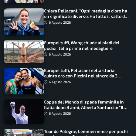
Chiara Pellacani: “Ogni medaglia d’oro ha
un significato diverso. Ho fatto il salto di
qualità”
6 Agosto 2026
Europei tuffi, Wang chiude ai piedi del
podio: Italia prima nel medagliere
6 Agosto 2026
Europei tuffi, Pellacani nella storia:
quinto oro con Pizzini nel sincro da 3
metri
6 Agosto 2026
Coppa del Mondo di spada femminile in
Italia dopo 8 anni, Alberta Santuccio: “Il
lavoro dà sempre i suoi frutti”
6 Agosto 2026
Tour de Pologne, Lemmen vince per pochi