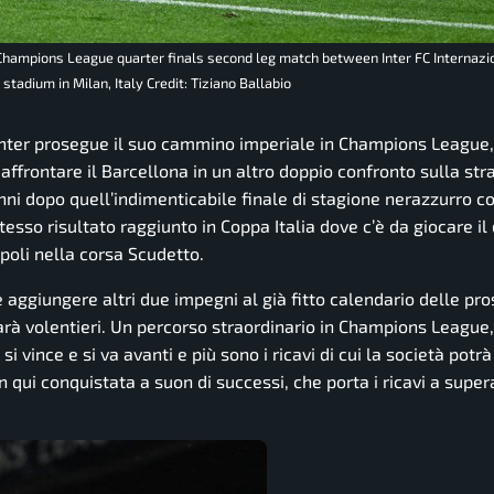
A Champions League quarter finals second leg match between Inter FC Internazi
tadium in Milan, Italy Credit: Tiziano Ballabio
Inter prosegue il suo cammino imperiale in Champions League,
 affrontare il Barcellona in un altro doppio confronto sulla st
anni dopo quell’indimenticabile finale di stagione nerazzurro c
esso risultato raggiunto in Coppa Italia dove c’è da giocare il 
apoli nella corsa Scudetto.
e aggiungere altri due impegni al già fitto calendario delle pr
rà volentieri. Un percorso straordinario in Champions League,
vince e si va avanti e più sono i ricavi di cui la società potrà
n qui conquistata a suon di successi, che porta i ricavi a supe