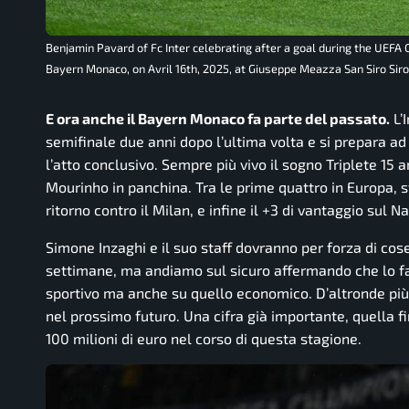
Benjamin Pavard of Fc Inter celebrating after a goal during the UEF
Bayern Monaco, on Avril 16th, 2025, at Giuseppe Meazza San Siro Siro s
E ora anche il Bayern Monaco fa parte del passato.
L’
semifinale due anni dopo l’ultima volta e si prepara ad
l’atto conclusivo. Sempre più vivo il sogno Triplete 15 
Mourinho in panchina. Tra le prime quattro in Europa, st
ritorno contro il Milan, e infine il +3 di vantaggio sul N
Simone Inzaghi e il suo staff dovranno per forza di cos
settimane, ma andiamo sul sicuro affermando che lo fa
sportivo ma anche su quello economico. D’altronde più si 
nel prossimo futuro. Una cifra già importante, quella fi
100 milioni di euro nel corso di questa stagione.