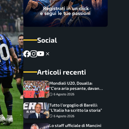
Social
Articoli recenti
Mondiali U20, Doualla:
“C’era aria pesante, davano
le mascherine! Finale? Non
6 Agosto 2026
ho nulla da perdere”
Tutto l’orgoglio di Barelli:
“L’Italia ha scritto la storia”
6 Agosto 2026
Lo staff ufficiale di Mancini