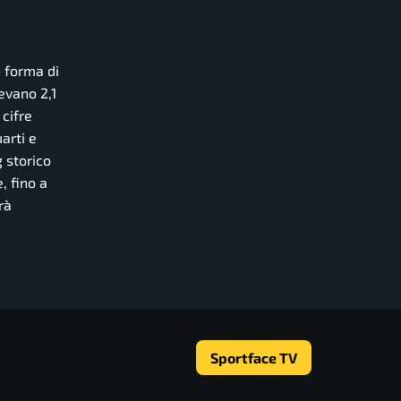
o forma di
evano 2,1
 cifre
arti e
g storico
, fino a
rà
Sportface TV