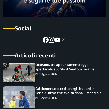
Social
Articoli recenti
Ciclismo, tre appuntamenti oggi:
spettacolo sul Mont Ventoux, orari e
come vederli
7 Agosto 2026
Calciomercato, crollo degli italiani in
Serie A: altro che svolta dopo il Mondiale
7 Agosto 2026