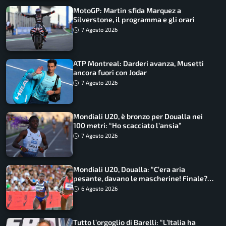
MotoGP: Martin sfida Marquez a
Silverstone, il programma e gli orari
7 Agosto 2026
ATP Montreal: Darderi avanza, Musetti
ancora fuori con Jodar
7 Agosto 2026
Mondiali U20, è bronzo per Doualla nei
100 metri: “Ho scacciato l’ansia”
7 Agosto 2026
Mondiali U20, Doualla: “C’era aria
pesante, davano le mascherine! Finale?
Non ho nulla da perdere”
6 Agosto 2026
Tutto l’orgoglio di Barelli: “L’Italia ha