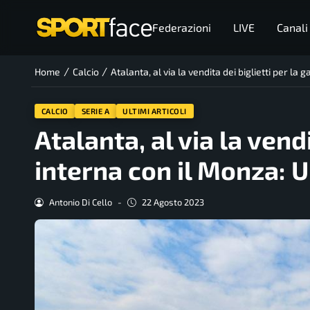
Federazioni
LIVE
Canali
/
/
Home
Calcio
Atalanta, al via la vendita dei biglietti per l
CALCIO
SERIE A
ULTIMI ARTICOLI
Atalanta, al via la vendi
interna con il Monza: 
Antonio Di Cello
-
22 Agosto 2023