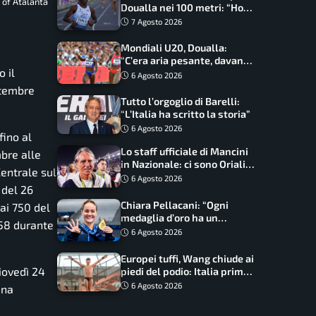
 of Atalanta
Doualla nei 100 metri: “Ho
scacciato l’ansia”
7 Agosto 2026
Mondiali U20, Doualla:
“C’era aria pesante, davano
 il
le mascherine! Finale? Non
6 Agosto 2026
ho nulla da perdere”
ttembre
Tutto l’orgoglio di Barelli:
“L’Italia ha scritto la storia”
6 Agosto 2026
fino al
Lo staff ufficiale di Mancini
bre alle
in Nazionale: ci sono Oriali e
Centrale sul
Bonucci, confermato un
6 Agosto 2026
 del 26
ritorno
Chiara Pellacani: “Ogni
 ai 750 del
medaglia d’oro ha un
658 durante
significato diverso. Ho fatto
6 Agosto 2026
il salto di qualità”
Europei tuffi, Wang chiude ai
giovedì 24
piedi del podio: Italia prima
nel medagliere
6 Agosto 2026
una