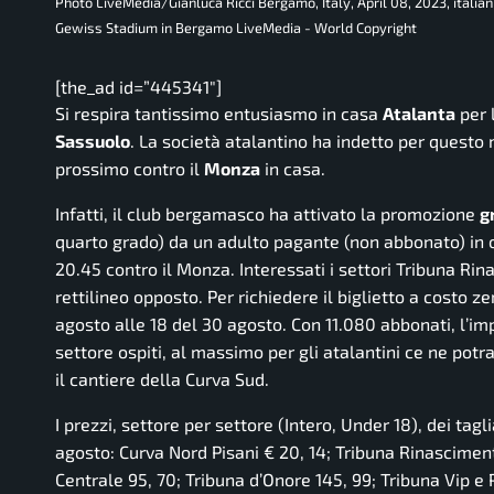
Photo LiveMedia/Gianluca Ricci Bergamo, Italy, April 08, 2023, itali
Gewiss Stadium in Bergamo LiveMedia - World Copyright
[the_ad id=”445341″]
Si respira tantissimo entusiasmo in casa
Atalanta
per 
Sassuolo
. La società atalantino ha indetto per questo
prossimo contro il
Monza
in casa.
Infatti, il club bergamasco ha attivato la promozione
g
quarto grado) da un adulto pagante (non abbonato) in 
20.45 contro il Monza. Interessati i settori Tribuna Ri
rettilineo opposto. Per richiedere il biglietto a costo z
agosto alle 18 del 30 agosto. Con 11.080 abbonati, l’impi
settore ospiti, al massimo per gli atalantini ce ne potr
il cantiere della Curva Sud.
I prezzi, settore per settore (Intero, Under 18), dei tagli
agosto: Curva Nord Pisani € 20, 14; Tribuna Rinascimen
Centrale 95, 70; Tribuna d’Onore 145, 99; Tribuna Vip e 