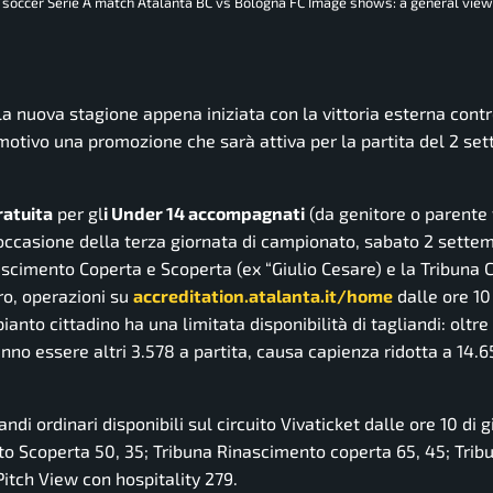
an soccer Serie A match Atalanta BC vs Bologna FC Image shows: a general view
la nuova stagione appena iniziata con la vittoria esterna contro
 motivo una promozione che sarà attiva per la partita del 2 se
ratuita
per gl
i Under 14 accompagnati
(da genitore o parente 
occasione della terza giornata di campionato, sabato 2 settem
nascimento Coperta e Scoperta (ex “Giulio Cesare) e la Tribuna 
ero, operazioni su
accreditation.atalanta.it/home
dalle ore 10
anto cittadino ha una limitata disponibilità di tagliandi: oltre
anno essere altri 3.578 a partita, causa capienza ridotta a 14.
andi ordinari disponibili sul circuito Vivaticket dalle ore 10 di 
to Scoperta 50, 35; Tribuna Rinascimento coperta 65, 45; Trib
Pitch View con hospitality 279.