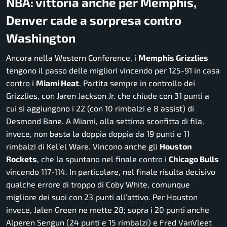
NBA: vittoria anche per Memphis,
Denver cade a sorpresa contro
Washington
Ancora nella Western Conference, i
Memphis Grizzlies
tengono il passo delle migliori vincendo per 125-91 in casa
contro i
Miami Heat
. Partita sempre in controllo dei
Grizzlies, con Jaren Jackson Jr. che chiude con 31 punti a
cui si aggiungono i 22 (con 10 rimbalzi e 8 assist) di
Desmond Bane. A Miami, alla settima sconfitta di fila,
invece, non basta la doppia doppia da 19 punti e 11
rimbalzi di Kel’el Ware. Vincono anche gli
Houston
Rockets
, che la spuntano nel finale contro i
Chicago Bulls
vincendo 117-114. In particolare, nel finale risulta decisivo
qualche errore di troppo di Coby White, comunque
migliore dei suoi con 23 punti all’attivo. Per Houston
invece, Jalen Green ne mette 28; sopra i 20 punti anche
Alperen Sengun (24 punti e 15 rimbalzi) e Fred VanVleet