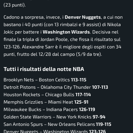
(23 punti).
Cadono a sorpresa, invece, i
Denver Nuggets
, a cui non
bastano i 40 punti (con 13 rimbalzi e 9 assist) di Nikola
Jokic per battere i
Washington Wizards
. Decisiva nel
finale la tripla di Jordan Poole, che fissa il risultato sul
123-126. Alexandre Sarr è il migliore degli ospiti con 34
punti, frutto del 12/28 dal campo (5/9 da tre).
Tutti i risultati della notte NBA
Brooklyn Nets – Boston Celtics
113-115
Detroit Pistons – Oklahoma City Thunder
107-113
Houston Rockets – Chicago Bulls
117-114
Memphis Grizzlies – Miami Heat
125-91
Milwaukee Bucks – Indiana Pacers
126-119
Golden State Warriors – New York Knicks
97-94
San Antonio Spurs – New Orleans Pelicans
119-115
Denver Nuggets – Washington Wizards
123-126