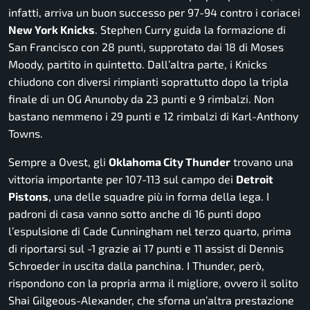
infatti, arriva un buon successo per 97-94 contro i coriacei
New York Knicks
. Stephen Curry guida la formazione di
San Francisco con 28 punti, supprotato dai 18 di Moses
Moody, partito in quintetto. Dall’altra parte, i Knicks
chiudono con diversi rimpianti soprattutto dopo la tripla
finale di un OG Anunoby da 23 punti e 9 rimbalzi. Non
bastano nemmeno i 29 punti e 12 rimbalzi di Karl-Anthony
Towns.
Sempre a Ovest, gli
Oklahoma City Thunder
trovano una
vittoria importante per 107-113 sul campo dei
Detroit
Pistons
, una delle squadre più in forma della lega. I
padroni di casa vanno sotto anche di 16 punti dopo
l’espulsione di Cade Cunningham nel terzo quarto, prima
di riportarsi sul -1 grazie ai 17 punti e 11 assist di Dennis
Schroeder in uscita dalla panchina. I Thunder, però,
rispondono con la propria arma il migliore, ovvero il solito
Shai Gilgeous-Alexander, che sforna un’altra prestazione