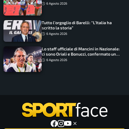
Non ho nulla da perdere”
6 Agosto 2026
Tutto l’orgoglio di Barelli: “L’Italia ha
scritto la storia”
6 Agosto 2026
Lo staff ufficiale di Mancini in Nazionale:
ci sono Oriali e Bonucci, confermato un
ritorno
6 Agosto 2026