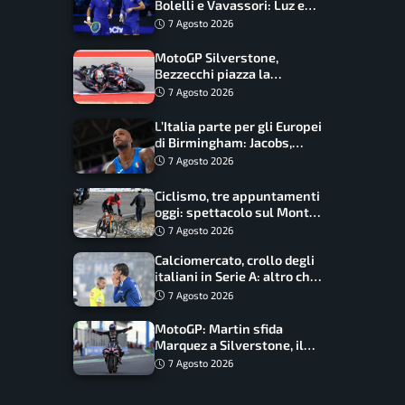
Bolelli e Vavassori: Luz e
Matos fermano gli azzurri
7 Agosto 2026
MotoGP Silverstone,
Bezzecchi piazza la
zampata: Aprilia domina,
7 Agosto 2026
Bagnaia costretto al Q1
L’Italia parte per gli Europei
di Birmingham: Jacobs,
Tamberi e Battocletti
7 Agosto 2026
guidano una spedizione
record
Ciclismo, tre appuntamenti
oggi: spettacolo sul Mont
Ventoux, orari e come
7 Agosto 2026
vederli
Calciomercato, crollo degli
italiani in Serie A: altro che
svolta dopo il Mondiale
7 Agosto 2026
MotoGP: Martin sfida
Marquez a Silverstone, il
programma e gli orari
7 Agosto 2026