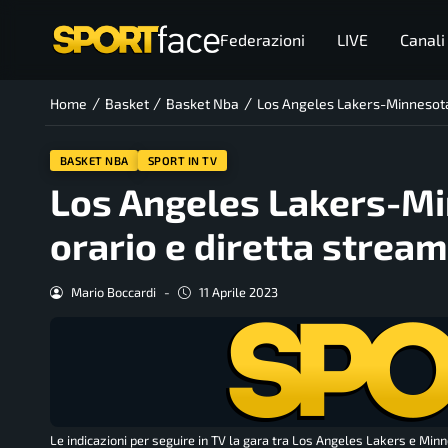
Federazioni
LIVE
Canali
/
/
/
Home
Basket
Basket Nba
Los Angeles Lakers-Minnesota 
BASKET NBA
SPORT IN TV
Los Angeles Lakers-Min
orario e diretta strea
Mario Boccardi
-
11 Aprile 2023
Le indicazioni per seguire in TV la gara tra Los Angeles Lakers e Mi