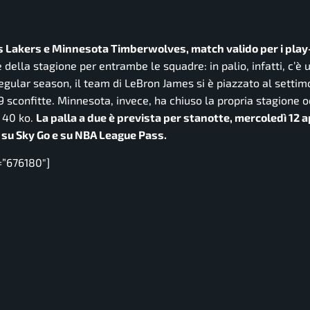
les Lakers e Minnesota Timberwolves, match valido per i play
 della stagione per entrambe le squadre: in palio, infatti, c’è 
egular season, il team di LeBron James si è piazzato al settim
i 39 sconfitte. Minnesota, invece, ha chiuso la propria stagione
i 40 ko.
La palla a due è prevista per stanotte, mercoledì 12 ap
g su Sky Go e su NBA League Pass.
=”676180″]