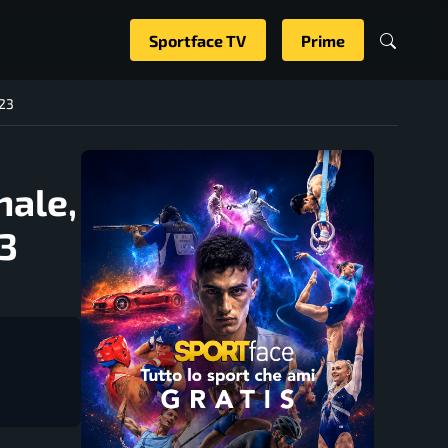
Sportface TV
Prime
023
nale,
3