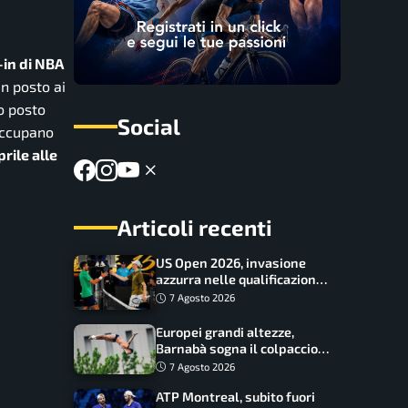
-in di NBA
un posto ai
o posto
Social
 occupano
rile alle
Articoli recenti
US Open 2026, invasione
azzurra nelle qualificazioni:
17 italiani a caccia del main
7 Agosto 2026
draw
Europei grandi altezze,
Barnabà sogna il colpaccio:
è leader a metà gara, Baraldi
7 Agosto 2026
ancora in corsa
ATP Montreal, subito fuori