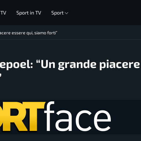
 TV
Sport in TV
Sport
acere essere qui, siamo forti”
nepoel: “Un grande piacere
”