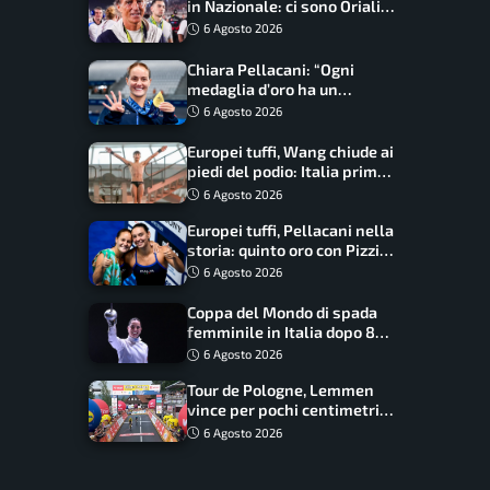
in Nazionale: ci sono Oriali e
Bonucci, confermato un
6 Agosto 2026
ritorno
Chiara Pellacani: “Ogni
medaglia d’oro ha un
significato diverso. Ho fatto
6 Agosto 2026
il salto di qualità”
Europei tuffi, Wang chiude ai
piedi del podio: Italia prima
nel medagliere
6 Agosto 2026
Europei tuffi, Pellacani nella
storia: quinto oro con Pizzini
nel sincro da 3 metri
6 Agosto 2026
Coppa del Mondo di spada
femminile in Italia dopo 8
anni, Alberta Santuccio: “Il
6 Agosto 2026
lavoro dà sempre i suoi
Tour de Pologne, Lemmen
frutti”
vince per pochi centimetri
su Scaroni: maxi-caduta e
6 Agosto 2026
tappa accorciata