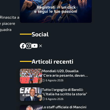
 Rinascita a
e piacere
squadra
Social
Articoli recenti
Mondiali U20, Doualla:
“C’era aria pesante, davano
le mascherine! Finale? Non
6 Agosto 2026
ho nulla da perdere”
Tutto l’orgoglio di Barelli:
“L’Italia ha scritto la storia”
6 Agosto 2026
Lo staff ufficiale di Mancini