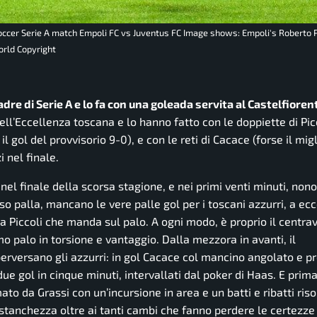
 soccer Serie A match Empoli FC vs Juventus FC Image shows: Empoli's Roberto P
orld Copyright
adre di Serie A e lo fa con una goleada servita al Castelfioren
ll’Eccellenza toscana e lo hanno fatto con le doppiette di Pic
l gol del provvisorio 9-0), e con le reti di Cacace (forse il migl
 nel finale.
o nel finale della scorsa stagione, e nei primi venti minuti, non
so palla, mancano le vere palle gol per i toscani azzurri, a ec
a Piccoli che manda sul palo. A ogni modo, è proprio il centrav
o palo in torsione e vantaggio. Dalla mezzora in avanti, il
versano gli azzurri: in gol Cacace col mancino angolato e pre
ue gol in cinque minuti, intervallati dal poker di Haas. E prima
to da Grassi con un’incursione in area e un batti e ribatti riso
stanchezza oltre ai tanti cambi che fanno perdere le certezze