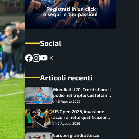
Social
Articoli recenti
Mondiali U20, Crotti sfiora il
podio nel triplo: Castellani
da record, Succo in finale
8 Agosto 2026
US Open 2026, invasione
azzurra nelle qualificazioni:
17 italiani a caccia del main
7 Agosto 2026
draw
Europei grandi altezze,