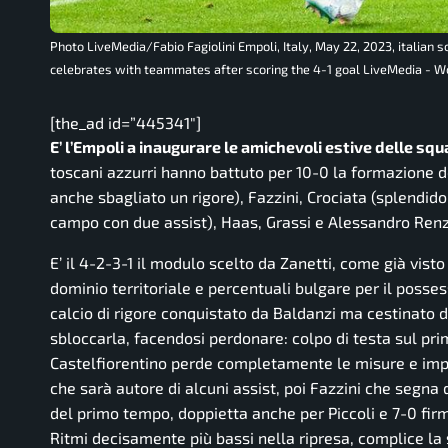
Photo LiveMedia/Fabio Fagiolini Empoli, Italy, May 22, 2023, italian
celebrates with teammates after scoring the 4-1 goal LiveMedia - W
[the_ad id=”445341″]
E’ l’Empoli a inaugurare le amichevoli estive delle squ
toscani azzurri hanno battuto per 10-0 la formazione de
anche sbagliato un rigore), Fazzini, Crociata (splendido i
campo con due assist), Haas, Grassi e Alessandro Renzi
E’ il 4-2-3-1 il modulo scelto da Zanetti, come già vist
dominio territoriale e percentuali bulgare per il posses
calcio di rigore conquistato da Baldanzi ma cestinato d
sbloccarla, facendosi perdonare: colpo di testa sul prim
Castelfiorentino perde completamente le misure e imper
che sarà autore di alcuni assist, poi Fazzini che segna d
del primo tempo, doppietta anche per Piccoli e 7-0 firma
Ritmi decisamente più bassi nella ripresa, complice la 