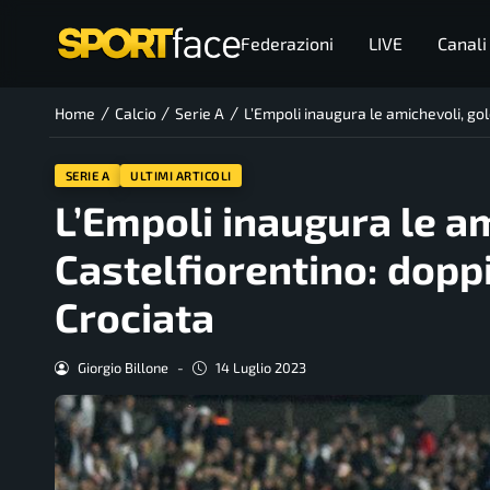
Federazioni
LIVE
Canali
/
/
/
Home
Calcio
Serie A
L’Empoli inaugura le amichevoli, gole
SERIE A
ULTIMI ARTICOLI
L’Empoli inaugura le a
Castelfiorentino: doppie
Crociata
Giorgio Billone
-
14 Luglio 2023