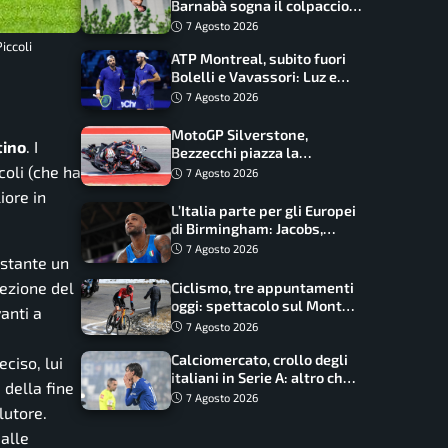
Barnabà sogna il colpaccio:
è leader a metà gara, Baraldi
7 Agosto 2026
ancora in corsa
iccoli
ATP Montreal, subito fuori
Bolelli e Vavassori: Luz e
Matos fermano gli azzurri
7 Agosto 2026
MotoGP Silverstone,
tino
. I
Bezzecchi piazza la
zampata: Aprilia domina,
coli (che ha
7 Agosto 2026
Bagnaia costretto al Q1
iore in
L’Italia parte per gli Europei
di Birmingham: Jacobs,
Tamberi e Battocletti
7 Agosto 2026
ostante un
guidano una spedizione
record
cezione del
Ciclismo, tre appuntamenti
oggi: spettacolo sul Mont
anti a
Ventoux, orari e come
7 Agosto 2026
vederli
Calciomercato, crollo degli
ciso, lui
italiani in Serie A: altro che
 della fine
svolta dopo il Mondiale
7 Agosto 2026
lutore.
 alle