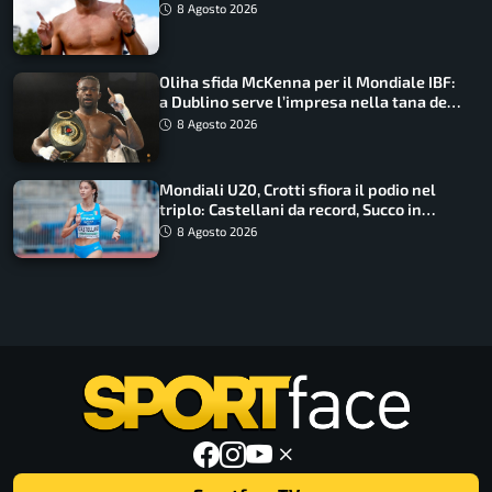
Barnabà sogna l’oro dalle grandi altezze
8 Agosto 2026
Oliha sfida McKenna per il Mondiale IBF:
a Dublino serve l’impresa nella tana del
lupo
8 Agosto 2026
Mondiali U20, Crotti sfiora il podio nel
triplo: Castellani da record, Succo in
finale
8 Agosto 2026