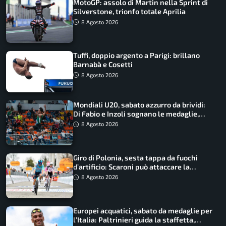
MotoGP: assolo di Martin nella Sprint di
Silverstone, trionfo totale Aprilia
8 Agosto 2026
Tuffi, doppio argento a Parigi: brillano
Barnabà e Cosetti
8 Agosto 2026
Mondiali U20, sabato azzurro da brividi:
Di Fabio e Inzoli sognano le medaglie,
Castellani e Succo in finale
8 Agosto 2026
Giro di Polonia, sesta tappa da fuochi
d’artificio: Scaroni può attaccare la
maglia di Lemmen
8 Agosto 2026
Europei acquatici, sabato da medaglie per
l’Italia: Paltrinieri guida la staffetta,