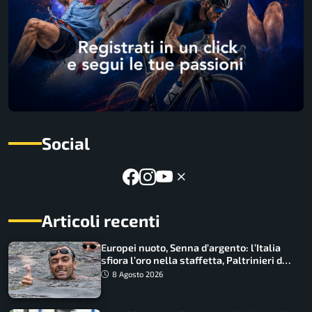
Social
Articoli recenti
Europei nuoto, Senna d’argento: l’Italia
sfiora l’oro nella staffetta, Paltrinieri da
urlo, il bilancio azzurro
8 Agosto 2026