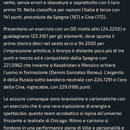
netto, senza errori e sbavature e soprattutto con il loro
primo 10. Nella classifica per nazioni l’Italia è terza con
141 punti, preceduta da Spagna (167) e Cina (172)..
Presentano un esercizio con un DD molto alto (24.2250) e
guadagnano 123.3167 per gli elementi, dove spunta il
primo storico dieci nel sesto acro e 94.2500 per
l’impressione artistica; il bronzo è distante poco più di tre
punti e mezzo ed è conquistato dalla Spagna con
221.0962 che insieme a Kazakistan e Messico schiera
l’uomo in formazione (Dennis Gonzalez Boneu). L’argento
è della Russia sotto bandiera neutrale con 224.7291 e l’oro
della Cina, ingiocabie, con 229.0186 punti.
Le azzurre comunque sono bravissime e carismatiche con
un esercizio che è una vera esplosione di energia e
spettacolo: questo team acrobatico si ispira all’universo
frizzante e teatrale di Chicago. Ritmo e carisma si
fondono in una performance piena di stile e personalità e