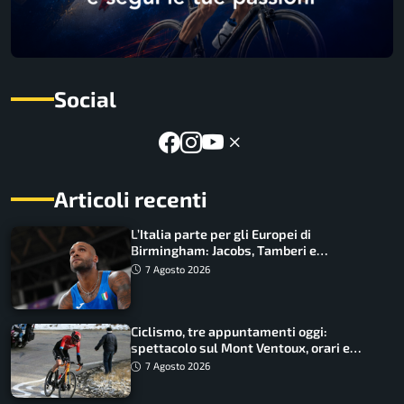
Social
Articoli recenti
L’Italia parte per gli Europei di
Birmingham: Jacobs, Tamberi e
Battocletti guidano una spedizione
7 Agosto 2026
record
Ciclismo, tre appuntamenti oggi:
spettacolo sul Mont Ventoux, orari e
come vederli
7 Agosto 2026