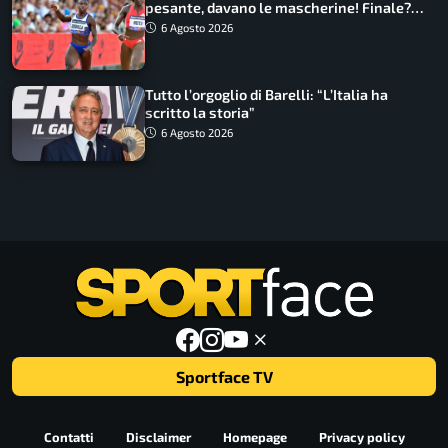
pesante, davano le mascherine! Finale?
Non ho nulla da perdere”
6 Agosto 2026
Tutto l’orgoglio di Barelli: “L’Italia ha
scritto la storia”
6 Agosto 2026
Sportface TV
Contatti
Disclaimer
Homepage
Privacy policy