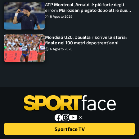
ATP Montreal, Arnaldi è più forte degli
errori: Marozsan piegato dopo oltre due
ore
6 Agosto 2026
Mondiali U20, Doualla riscrive la storia:
finale nei 100 metri dopo trent’anni
6 Agosto 2026
Sportface TV