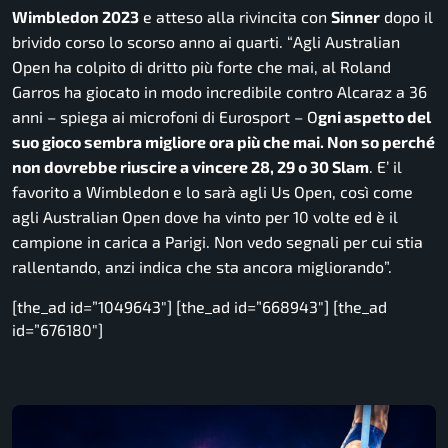
Wimbledon 2023
e atteso alla rivincita con
Sinner
dopo il
brivido corso lo scorso anno ai quarti. “
Agli Australian
Open ha colpito di dritto più forte che mai, al Roland
Garros ha giocato in modo incredibile contro Alcaraz a 36
anni
– spiega ai microfoni di Eurosport –
O
gni aspetto del
suo gioco sembra migliore ora più che mai. Non so perché
non dovrebbe riuscire a vincere 28, 29 o 30 Slam
. E’ il
favorito a Wimbledon e lo sarà agli Us Open, così come
agli Australian Open dove ha vinto per 10 volte ed è il
campione in carica a Parigi. Non vedo segnali per cui stia
rallentando, anzi indica che sta ancora migliorando”.
[the_ad id=”1049643″] [the_ad id=”668943″] [the_ad
id=”676180″]