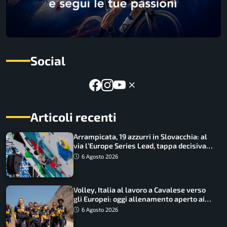
Social
Articoli recenti
Arrampicata, 19 azzurri in Slovacchia: al
via l’Europe Series Lead, tappa decisiva
per la Speed
6 Agosto 2026
Volley, Italia al lavoro a Cavalese verso
gli Europei: oggi allenamento aperto ai
tifosi
6 Agosto 2026