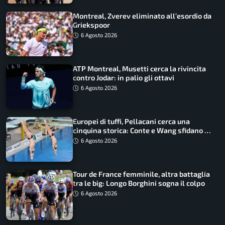
Montreal, Zverev eliminato all’esordio da
Griekspoor
6 Agosto 2026
ATP Montreal, Musetti cerca la rivincita
contro Jodar: in palio gli ottavi
6 Agosto 2026
Europei di tuffi, Pellacani cerca una
cinquina storica: Conte e Wang sfidano la
piattaforma
6 Agosto 2026
Tour de France femminile, altra battaglia
tra le big: Longo Borghini sogna il colpo
6 Agosto 2026