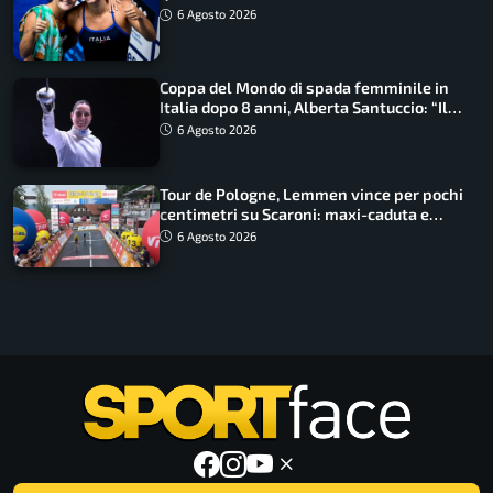
metri
6 Agosto 2026
Coppa del Mondo di spada femminile in
Italia dopo 8 anni, Alberta Santuccio: “Il
lavoro dà sempre i suoi frutti”
6 Agosto 2026
Tour de Pologne, Lemmen vince per pochi
centimetri su Scaroni: maxi-caduta e
tappa accorciata
6 Agosto 2026