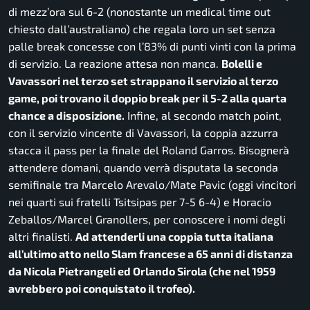
di mezz’ora sul 6-2 (nonostante un medical time out
chiesto dall’australiano) che regala loro un set senza
palle break concesse con l’83% di punti vinti con la prima
di servizio. La reazione attesa non manca.
Bolelli e
Vavassori nel terzo set strappano il servizio al terzo
game, poi trovano il doppio break per il 5-2 alla quarta
chance a disposizione.
Infine, al secondo match point,
con il servizio vincente di Vavassori, la coppia azzurra
stacca il pass per la finale del Roland Garros. Bisognerà
attendere domani, quando verrà disputata la seconda
semifinale tra Marcelo Arevalo/Mate Pavic (oggi vincitori
nei quarti sui fratelli Tsitsipas per 7-5 6-4) e Horacio
Zeballos/Marcel Granollers, per conoscere i nomi degli
altri finalisti.
Ad attenderli una coppia tutta italiana
all’ultimo atto nello Slam francese a 65 anni di distanza
da Nicola Pietrangeli ed Orlando Sirola (che nel 1959
avrebbero poi conquistato il trofeo).