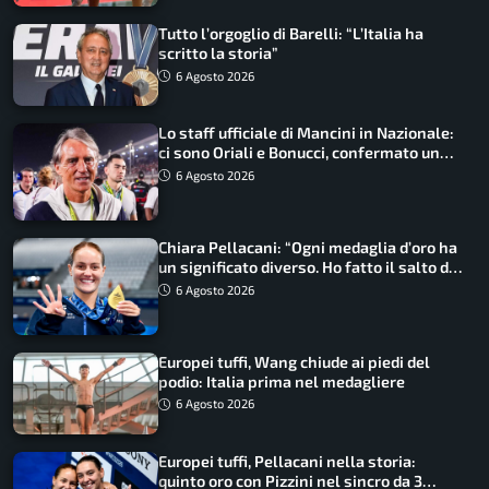
Tutto l’orgoglio di Barelli: “L’Italia ha
scritto la storia”
6 Agosto 2026
Lo staff ufficiale di Mancini in Nazionale:
ci sono Oriali e Bonucci, confermato un
ritorno
6 Agosto 2026
Chiara Pellacani: “Ogni medaglia d’oro ha
un significato diverso. Ho fatto il salto di
qualità”
6 Agosto 2026
Europei tuffi, Wang chiude ai piedi del
podio: Italia prima nel medagliere
6 Agosto 2026
Europei tuffi, Pellacani nella storia:
quinto oro con Pizzini nel sincro da 3