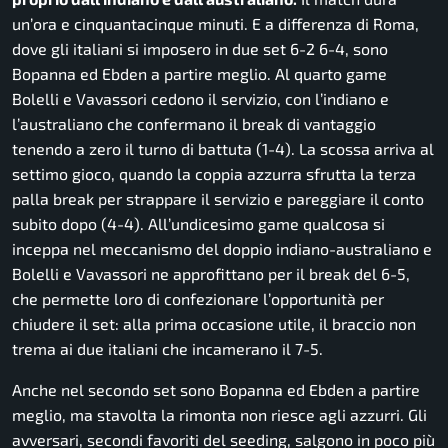
un’ora e cinquantacinque minuti. E a differenza di Roma,
dove gli italiani si imposero in due set 6-2 6-4, sono
Bopanna ed Ebden a partire meglio. Al quarto game
Bolelli e Vavassori cedono il servizio, con l’indiano e
l’australiano che confermano il break di vantaggio
tenendo a zero il turno di battuta (1-4). La scossa arriva al
settimo gioco, quando la coppia azzurra sfrutta la terza
palla break per strappare il servizio e pareggiare il conto
subito dopo (4-4). All’undicesimo game qualcosa si
inceppa nel meccanismo del doppio indiano-australiano e
Bolelli e Vavassori ne approfittano per il break del 6-5,
che permette loro di confezionare l’opportunità per
chiudere il set: alla prima occasione utile, il braccio non
trema ai due italiani che incamerano il 7-5.
Anche nel secondo set sono Bopanna ed Ebden a partire
meglio, ma stavolta la rimonta non riesce agli azzurri. Gli
avversari, secondi favoriti del seeding, salgono in poco più