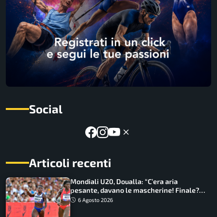
Social
Articoli recenti
Mondiali U20, Doualla: “C’era aria
pesante, davano le mascherine! Finale?
Non ho nulla da perdere”
6 Agosto 2026