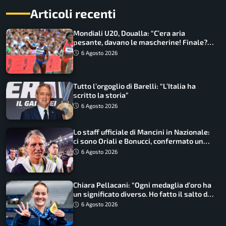
Articoli recenti
Mondiali U20, Doualla: “C’era aria
pesante, davano le mascherine! Finale?
Non ho nulla da perdere”
6 Agosto 2026
Tutto l’orgoglio di Barelli: “L’Italia ha
scritto la storia”
6 Agosto 2026
Lo staff ufficiale di Mancini in Nazionale:
ci sono Oriali e Bonucci, confermato un
ritorno
6 Agosto 2026
Chiara Pellacani: “Ogni medaglia d’oro ha
un significato diverso. Ho fatto il salto di
qualità”
6 Agosto 2026