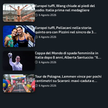
Europei tuffi, Wang chiude ai piedi del
podio: Italia prima nel medagliere
6 Agosto 2026
Europei tuffi, Pellacani nella storia:
quinto oro con Pizzini nel sincro da 3
metri
6 Agosto 2026
Coppa del Mondo di spada femminile in
Italia dopo 8 anni, Alberta Santuccio: “Il
lavoro dà sempre i suoi frutti”
6 Agosto 2026
Tour de Pologne, Lemmen vince per pochi
centimetri su Scaroni: maxi-caduta e
tappa accorciata
6 Agosto 2026