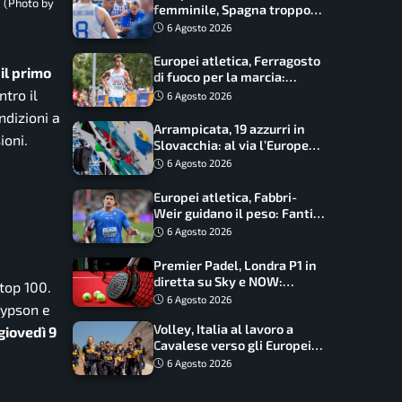
. (Photo by
femminile, Spagna troppo
forte: Italia battuta 95-41,
6 Agosto 2026
ora si gioca il Mondiale
Europei atletica, Ferragosto
il primo
di fuoco per la marcia:
Palmisano, Stano e
ntro il
6 Agosto 2026
Fortunato guidano l’Italia
ndizioni a
Arrampicata, 19 azzurri in
ioni.
Slovacchia: al via l’Europe
Series Lead, tappa decisiva
6 Agosto 2026
per la Speed
Europei atletica, Fabbri-
Weir guidano il peso: Fantini
difende il titolo nel martello
6 Agosto 2026
Premier Padel, Londra P1 in
diretta su Sky e NOW:
top 100.
programma, orari e
6 Agosto 2026
Kypson e
telecronisti
Volley, Italia al lavoro a
giovedì 9
Cavalese verso gli Europei:
oggi allenamento aperto ai
6 Agosto 2026
tifosi