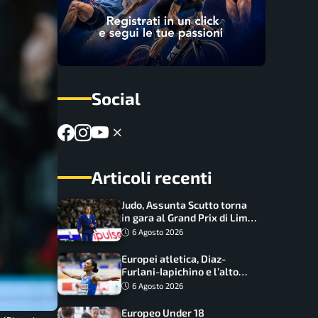
Social
Articoli recenti
Judo, Assunta Scutto torna
in gara al Grand Prix di Lima:
17 azzurri convocati
6 Agosto 2026
Europei atletica, Diaz-
Furlani-Iapichino e l’alto
azzurro: l’Italia sogna nei
6 Agosto 2026
salti
Europeo Under 18