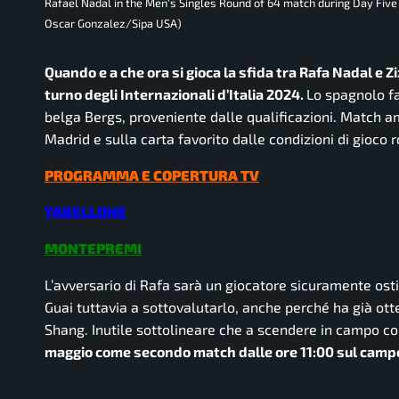
Rafael Nadal in the Men's Singles Round of 64 match during Day Five 
Oscar Gonzalez/Sipa USA)
Quando e a che ora si gioca la sfida tra Rafa Nadal e Z
turno degli Internazionali d’Italia 2024.
Lo spagnolo fa
belga Bergs, proveniente dalle qualificazioni. Match a
Madrid e sulla carta favorito dalle condizioni di gioco 
PROGRAMMA E COPERTURA TV
TABELLONE
MONTEPREMI
L’avversario di Rafa sarà un giocatore sicuramente osti
Guai tuttavia a sottovalutarlo, anche perché ha già ot
Shang. Inutile sottolineare che a scendere in campo co
maggio come secondo match dalle ore 11:00 sul campo 