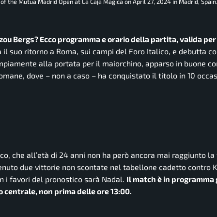
of the Mutua Madrid Open at La Caja Magica on April 27, 2024 in Madrid, Spain
izou Bergs? Ecco programma e orario della partita, valida per 
 il suo ritorno a Roma, sui campi del Foro Italico, e debutta co
mpiamente alla portata per il maiorchino, apparso in buone co
romane, dove – non a caso – ha conquistato il titolo in 10 occas
co, che all’età di 24 anni non ha però ancora mai raggiunto la 
tenuto due vittorie non scontate nel tabellone cadetto contro 
n i favori del pronostico sarà Nadal.
Il match è in programma 
centrale, non prima delle ore 13:00.