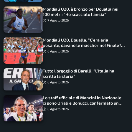
Mondiali U20, è bronzo per Doualla nei
100 metri: “Ho scacciato l’ansia”
7 Agosto 2026
Mondiali U20, Doualla: “C’era aria
pesante, davano le mascherine! Finale?
Non ho nulla da perdere”
6 Agosto 2026
Tutto l’orgoglio di Barelli: “L’Italia ha
scritto la storia”
6 Agosto 2026
Lo staff ufficiale di Mancini in Nazionale:
ci sono Oriali e Bonucci, confermato un
ritorno
6 Agosto 2026