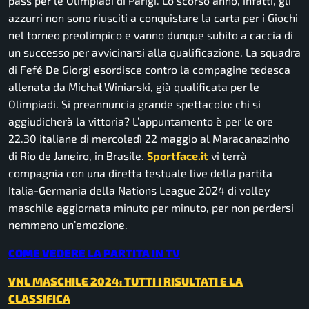
pass per le Olimpiadi di Parigi. Lo scorso anno, infatti, gli
azzurri non sono riusciti a conquistare la carta per i Giochi
nel torneo preolimpico e vanno dunque subito a caccia di
un successo per avvicinarsi alla qualificazione. La squadra
di Fefé De Giorgi esordisce contro la compagine tedesca
allenata da Michał Winiarski, già qualificata per le
Olimpiadi. Si preannuncia grande spettacolo: chi si
aggiudicherà la vittoria? L’appuntamento è per le ore
22.30 italiane di mercoledì 22 maggio al Maracanazinho
di Rio de Janeiro, in Brasile.
Sportface.it
vi terrà
compagnia con una diretta testuale live della partita
Italia-Germania della Nations League 2024 di volley
maschile aggiornata minuto per minuto, per non perdersi
nemmeno un’emozione.
COME VEDERE LA PARTITA IN TV
VNL MASCHILE 2024: TUTTI I RISULTATI E LA
CLASSIFICA