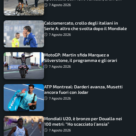
come vederli
7 Agosto 2026
Calciomercato, crollo degli italiani in
Serie A: altro che svolta dopo il Mondiale
7 Agosto 2026
MotoGP: Martin sfida Marquez a
Silverstone, il programma e gli orari
7 Agosto 2026
ATP Montreal: Darderi avanza, Musetti
ancora fuori con Jodar
7 Agosto 2026
Mondiali U20, è bronzo per Doualla nei
100 metri: “Ho scacciato l’ansia”
7 Agosto 2026