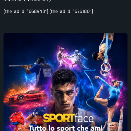
[the_ad id=”668943″] [the_ad id=”676180″]