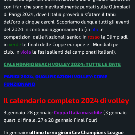
con i fari che sono inevitabilmente puntati sulle Olimpiadi
di Parigi 2024, dove l’Italia proverà a sfatare il tabù
dell’oro a cinque cerchi. Scopriamo dunque tutti gli eventi
del 2024 in continuo aggiornamento (in
blu
le
competizioni delle Nazionali senior, in
rosso
le Olimpiadi,
in
verde
le finali delle Coppe europee e i Mondiali per
club, in
viola
le fasi salienti dei campionati italiani).
CALENDARIO BEACH VOLLEY 2024: TUTTE LE DATE
PARIGI 2024, QUALIFICAZIONI VOLLEY: COME
FUNZIONANO
Il calendario completo 2024 di volley
3 gennaio-28 gennaio:
Coppa Italia maschile
(3 gennaio
quarti di finale, 27 e 28 gennaio Final Four)
16 gennaio:
ultimo turno gironi Cev Champions League