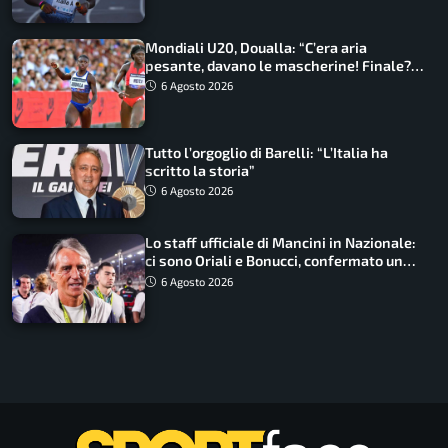
Mondiali U20, Doualla: “C’era aria
pesante, davano le mascherine! Finale?
Non ho nulla da perdere”
6 Agosto 2026
Tutto l’orgoglio di Barelli: “L’Italia ha
scritto la storia”
6 Agosto 2026
Lo staff ufficiale di Mancini in Nazionale:
ci sono Oriali e Bonucci, confermato un
ritorno
6 Agosto 2026