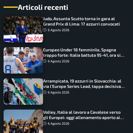
Articoli recenti
Judo, Assunta Scutto torna in gara al
Grand Prix di Lima: 17 azzurri convocati
6 Agosto 2026
Europeo Under 18 femminile, Spagna
troppo forte: Italia battuta 95-41, ora si
gioca il Mondiale
6 Agosto 2026
Arrampicata, 19 azzurri in Slovacchia: al
via l’Europe Series Lead, tappa decisiva
per la Speed
6 Agosto 2026
Volley, Italia al lavoro a Cavalese verso
gli Europei: oggi allenamento aperto ai
tifosi
6 Agosto 2026