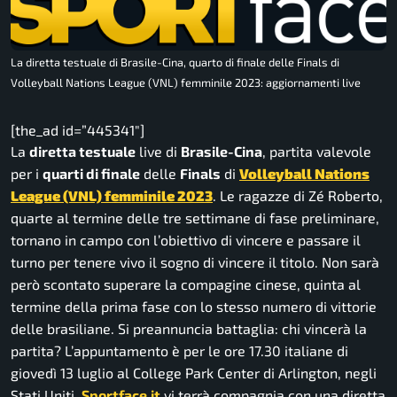
La diretta testuale di Brasile-Cina, quarto di finale delle Finals di
Volleyball Nations League (VNL) femminile 2023: aggiornamenti live
[the_ad id=”445341″]
La
diretta testuale
live di
Brasile-Cina
, partita valevole
per i
quarti di finale
delle
Finals
di
Volleyball Nations
League (VNL) femminile 2023
. Le ragazze di Zé Roberto,
quarte al termine delle tre settimane di fase preliminare,
tornano in campo con l’obiettivo di vincere e passare il
turno per tenere vivo il sogno di vincere il titolo. Non sarà
però scontato superare la compagine cinese, quinta al
termine della prima fase con lo stesso numero di vittorie
delle brasiliane. Si preannuncia battaglia: chi vincerà la
partita? L’appuntamento è per le ore 17.30 italiane di
giovedì 13 luglio al College Park Center di Arlington, negli
Stati Uniti.
Sportface.it
vi terrà compagnia con una diretta