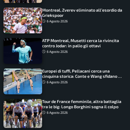
Montreal, Zverev eliminato all’esordio da
Griekspoor
6 Agosto 2026
ATP Montreal, Musetti cerca la rivincita
contro Jodar: in palio gli ottavi
6 Agosto 2026
Europei di tuffi, Pellacani cerca una
cinquina storica: Conte e Wang sfidano la
piattaforma
6 Agosto 2026
Tour de France femminile, altra battaglia
tra le big: Longo Borghini sogna il colpo
6 Agosto 2026