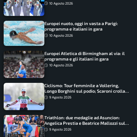
SportFaceTV
10 Agosto 2026
Europei nuoto, oggi in vasta a Parigi:
programma e italiani in gara
10 Agosto 2026
Europei Atletica di Birmingham al via: il
programma e gli italiani in gara
10 Agosto 2026
Ciclismo: Tour femminile a Vollering,
Longo Borghini sul podio; Scaroni crolla
in Polonia
9 Agosto 2026
Triathlon: due medaglie ad Asuncion:
Angelica Prestia e Beatrice Mallozzi sul
podio
9 Agosto 2026