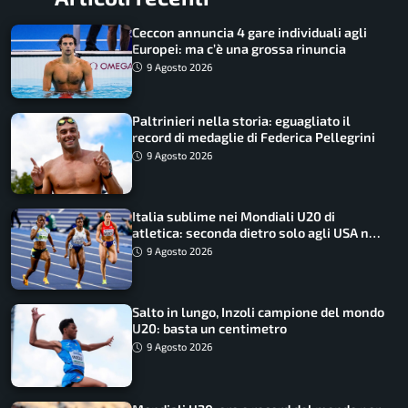
Ceccon annuncia 4 gare individuali agli
Europei: ma c’è una grossa rinuncia
9 Agosto 2026
Paltrinieri nella storia: eguagliato il
record di medaglie di Federica Pellegrini
9 Agosto 2026
Italia sublime nei Mondiali U20 di
atletica: seconda dietro solo agli USA nel
medagliere
9 Agosto 2026
Salto in lungo, Inzoli campione del mondo
U20: basta un centimetro
9 Agosto 2026