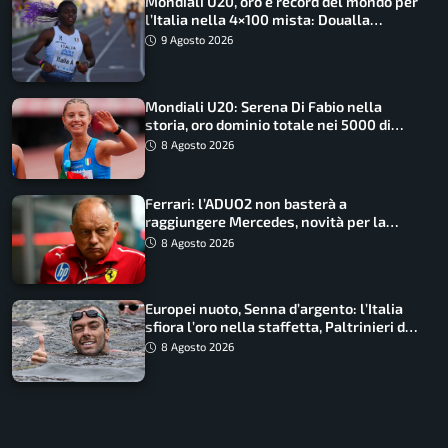
Mondiali U20, oro e record del mondo per
l’Italia nella 4×100 mista: Doualla
straordinaria
9 Agosto 2026
Mondiali U20: Serena Di Fabio nella
storia, oro dominio totale nei 5000 di
marcia
8 Agosto 2026
Ferrari: l’ADUO2 non basterà a
raggiungere Mercedes, novità per la
Macarena
8 Agosto 2026
Europei nuoto, Senna d’argento: l’Italia
sfiora l’oro nella staffetta, Paltrinieri da
urlo, il bilancio azzurro
8 Agosto 2026