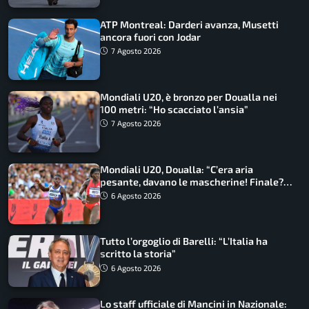
ATP Montreal: Darderi avanza, Musetti
ancora fuori con Jodar
7 Agosto 2026
Mondiali U20, è bronzo per Doualla nei
100 metri: “Ho scacciato l’ansia”
7 Agosto 2026
Mondiali U20, Doualla: “C’era aria
pesante, davano le mascherine! Finale?
Non ho nulla da perdere”
6 Agosto 2026
Tutto l’orgoglio di Barelli: “L’Italia ha
scritto la storia”
6 Agosto 2026
Lo staff ufficiale di Mancini in Nazionale: