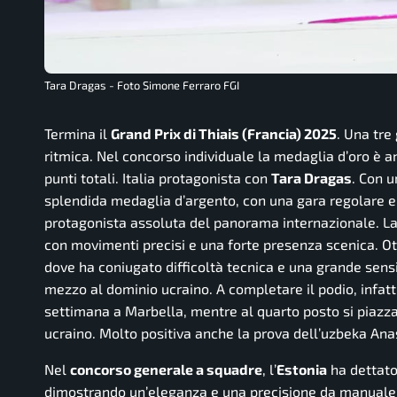
Tara Dragas - Foto Simone Ferraro FGI
Termina il
Grand Prix di Thiais (Francia) 2025
. Una tre
ritmica. Nel concorso individuale la medaglia d’oro è an
punti totali. Italia protagonista con
Tara Dragas
. Con u
splendida medaglia d’argento, con una gara regolare e i
protagonista assoluta del panorama internazionale. La
con movimenti precisi e una forte presenza scenica. Ott
dove ha coniugato difficoltà tecnica e una grande sensibi
mezzo al dominio ucraino. A completare il podio, infatt
settimana a Marbella, mentre al quarto posto si piazz
ucraino. Molto positiva anche la prova dell’uzbeka An
Nel
concorso generale a squadre
, l’
Estonia
ha dettato
dimostrando un’eleganza e una precisione da manuale. Le