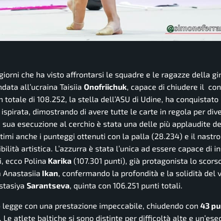
 giorni che ha visto affrontarsi le squadre e le ragazze della g
data all’ucraina Taisiia
Onofriichuk
, capace di chiudere il con
n totale di 108.252, la stella dell’ASU di Udine, ha conquistato
spirata, dimostrando di avere tutte le carte in regola per div
 sua esecuzione al cerchio è stata una delle più applaudite d
imi anche i punteggi ottenuti con la palla (28.234) e il nastro
lità artistica. L’azzurra è stata l’unica ad essere capace di ins
i, ecco Polina
Karika
(107.301 punti), già protagonista lo scorso
a Anastasiia
Ikan
, confermando la profondità e la solidità del v
astasiya
Sarantseva
, quinta con 106.251 punti totali.
 legge con una prestazione impeccabile, chiudendo con
43 pu
 atlete baltiche si sono distinte per difficoltà alte e un’es