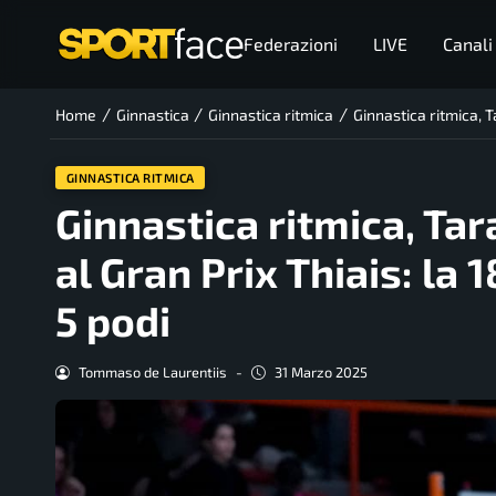
Federazioni
LIVE
Canali
/
/
/
Home
Ginnastica
Ginnastica ritmica
Ginnastica ritmica, T
GINNASTICA RITMICA
Ginnastica ritmica, Tar
al Gran Prix Thiais: la
5 podi
Tommaso de Laurentiis
-
31 Marzo 2025