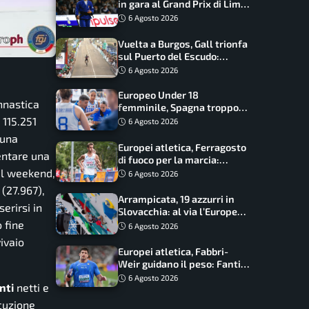
in gara al Grand Prix di Lima:
17 azzurri convocati
6 Agosto 2026
Vuelta a Burgos, Gall trionfa
sul Puerto del Escudo:
Ciccone secondo e nuova
6 Agosto 2026
maglia di leader
Europeo Under 18
innastica
femminile, Spagna troppo
forte: Italia battuta 95-41,
 115.251
6 Agosto 2026
ora si gioca il Mondiale
 una
Europei atletica, Ferragosto
entare una
di fuoco per la marcia:
Palmisano, Stano e
el weekend,
6 Agosto 2026
Fortunato guidano l’Italia
 (27.967),
Arrampicata, 19 azzurri in
erirsi in
Slovacchia: al via l’Europe
 fine
Series Lead, tappa decisiva
6 Agosto 2026
per la Speed
ivaio
Europei atletica, Fabbri-
Weir guidano il peso: Fantini
difende il titolo nel martello
6 Agosto 2026
nti
netti e
ecuzione