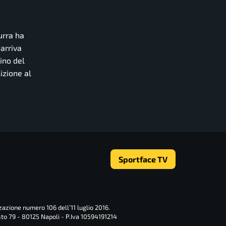
urra ha
arriva
ino del
izione al
Sportface TV
zazione numero 106 dell’11 luglio 2016.
sto 79 - 80125 Napoli - P.Iva 10594191214