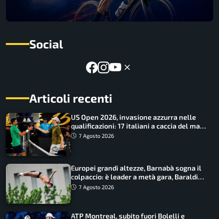
Social
Articoli recenti
US Open 2026, invasione azzurra nelle
qualificazioni: 17 italiani a caccia del main
draw
7 Agosto 2026
Europei grandi altezze, Barnabà sogna il
colpaccio: è leader a metà gara, Baraldi
ancora in corsa
7 Agosto 2026
ATP Montreal, subito fuori Bolelli e