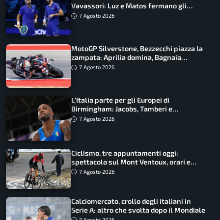
Vavassori: Luz e Matos fermano gli
azzurri
7 Agosto 2026
MotoGP Silverstone, Bezzecchi piazza la
zampata: Aprilia domina, Bagnaia
costretto al Q1
7 Agosto 2026
L’Italia parte per gli Europei di
Birmingham: Jacobs, Tamberi e
Battocletti guidano una spedizione
7 Agosto 2026
record
Ciclismo, tre appuntamenti oggi:
spettacolo sul Mont Ventoux, orari e
come vederli
7 Agosto 2026
Calciomercato, crollo degli italiani in
Serie A: altro che svolta dopo il Mondiale
7 Agosto 2026