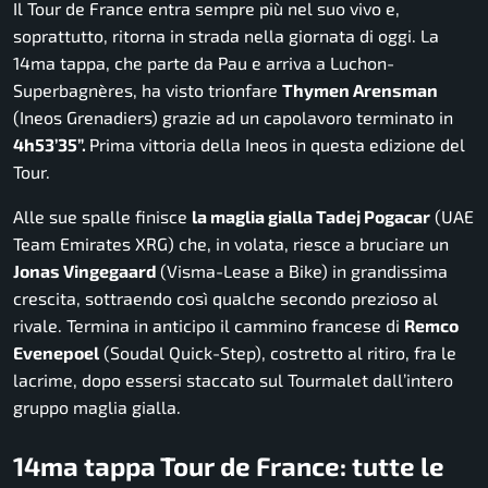
Il Tour de France entra sempre più nel suo vivo e,
soprattutto, ritorna in strada nella giornata di oggi. La
14ma tappa, che parte da Pau e arriva a Luchon-
Superbagnères, ha visto trionfare
Thymen Arensman
(Ineos Grenadiers) grazie ad un capolavoro terminato in
4h53’35”.
Prima vittoria della Ineos in questa edizione del
Tour.
Alle sue spalle finisce
la maglia gialla Tadej Pogacar
(UAE
Team Emirates XRG) che, in volata, riesce a bruciare un
Jonas Vingegaard
(Visma-Lease a Bike) in grandissima
crescita, sottraendo così qualche secondo prezioso al
rivale. Termina in anticipo il cammino francese di
Remco
Evenepoel
(Soudal Quick-Step), costretto al ritiro, fra le
lacrime, dopo essersi staccato sul Tourmalet dall’intero
gruppo maglia gialla.
14ma tappa Tour de France: tutte le