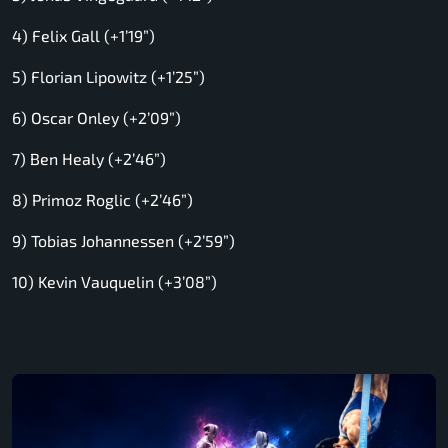
4) Felix Gall (+1’19”)
5) Florian Lipowitz (+1’25”)
6) Oscar Onley (+2’09”)
7) Ben Healy (+2’46”)
8) Primoz Roglic (+2’46”)
9) Tobias Johannessen (+2’59”)
10) Kevin Vauquelin (+3’08”)