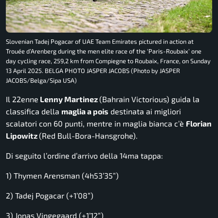
Slovenian Tadej Pogacar of UAE Team Emirates pictured in action at
Trouée d’Arenberg during the men elite race of the ‘Paris-Roubaix’ one
day cycling race, 259,2 km from Compiegne to Roubaix, France, on Sunday
13 April 2025. BELGA PHOTO JASPER JACOBS (Photo by JASPER
JACOBS/Belga/Sipa USA)
Il 22enne
Lenny Martinez
(Bahrain Victorious) guida la
classifica della
maglia a pois
destinata ai migliori
scalatori con 60 punti, mentre in maglia bianca c’è
Florian
Lipowitz
(Red Bull-Bora-Hansgrohe).
Di seguito l’ordine d’arrivo della 14ma tappa:
1) Thymen Arensman (4h53’35”)
2) Tadej Pogacar (+1’08”)
3) Jonas Vingegaard (+1’12”)