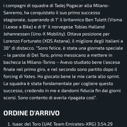
i compagni di squadra di Tadej Pogacar alla Milano-
Sanremo, ha conquistato il suo primo successo
stagionale, superando di 1″ il britannico Ben Tulett (Visma
| Lease a Bike) e di 9″ il norvegese Tobias Halland
Johannessen (Uno-X Mobility). Ottava posizione per
Lorenzo Fortunato (XDS Astana), il migliore degli italiani a
38″ di distacco.
“Sono felice, è stata una giornata speci
ale
– le parole di Del Toro, primo messicano a mettere in
bacheca la Milano-Torino –
Avevo studiato bene l’ascesa
finale nel primo giro, e nel secondo sono partito dopo il
forcing di Yates. Ho giocato bene le mie carte allo sprint.
La squadra è stata fondamentale per cogliere questo
successo, credendo in me e dandomi fiducia fin dai giorni
scorsi. Sono contento di averla ripagata così”.
ORDINE D’ARRIVO
Isaac del Toro (UAE Team Emirates-XRG) 3:54.29