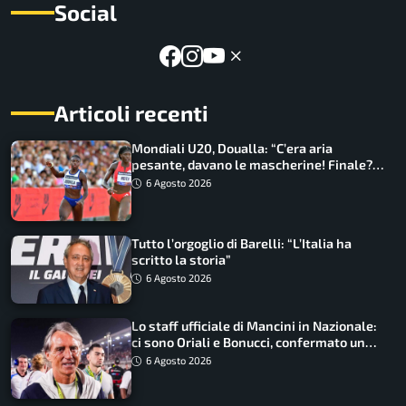
Social
Articoli recenti
Mondiali U20, Doualla: “C’era aria
pesante, davano le mascherine! Finale?
Non ho nulla da perdere”
6 Agosto 2026
Tutto l’orgoglio di Barelli: “L’Italia ha
scritto la storia”
6 Agosto 2026
Lo staff ufficiale di Mancini in Nazionale:
ci sono Oriali e Bonucci, confermato un
ritorno
6 Agosto 2026