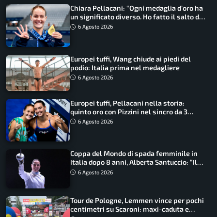
Chiara Pellacani: “Ogni medaglia d’oro ha
un significato diverso. Ho fatto il salto di
qualità”
6 Agosto 2026
Europei tuffi, Wang chiude ai piedi del
podio: Italia prima nel medagliere
6 Agosto 2026
Europei tuffi, Pellacani nella storia:
quinto oro con Pizzini nel sincro da 3
metri
6 Agosto 2026
Coppa del Mondo di spada femminile in
Italia dopo 8 anni, Alberta Santuccio: “Il
lavoro dà sempre i suoi frutti”
6 Agosto 2026
Tour de Pologne, Lemmen vince per pochi
centimetri su Scaroni: maxi-caduta e