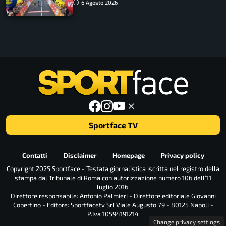
tappa accorciata
6 Agosto 2026
Sportface TV
Contatti
Disclaimer
Homepage
Privacy policy
Copyright 2025 Sportface - Testata giornalistica iscritta nel registro della
stampa dal Tribunale di Roma con autorizzazione numero 106 dell’11
luglio 2016.
Direttore responsabile: Antonio Palmieri - Direttore editoriale Giovanni
Copertino - Editore: Sportfacetv Srl Viale Augusto 79 - 80125 Napoli -
P.Iva 10594191214
Change privacy settings