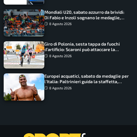
Mondiali U20, sabato azzurro da brividi:
Di Fabio e Inzoli sognano le medaglie,
Castellani e Succo in finale
8 Agosto 2026
Giro di Polonia, sesta tappa da fuochi
d’artificio: Scaroni può attaccare la
maglia di Lemmen
8 Agosto 2026
Europei acquatici, sabato da medaglie per
l’Italia: Paltrinieri guida la staffetta,
Barnabà sogna l’oro dalle grandi altezze
8 Agosto 2026