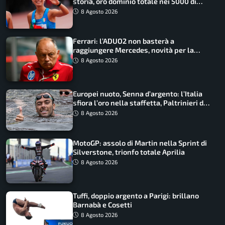
storia, oro dominio totale nei 5000 di
marcia
8 Agosto 2026
Ferrari: l’ADUO2 non basterà a
raggiungere Mercedes, novità per la
Macarena
8 Agosto 2026
Europei nuoto, Senna d’argento: l’Italia
sfiora l’oro nella staffetta, Paltrinieri da
urlo, il bilancio azzurro
8 Agosto 2026
MotoGP: assolo di Martin nella Sprint di
Silverstone, trionfo totale Aprilia
8 Agosto 2026
Tuffi, doppio argento a Parigi: brillano
Barnabà e Cosetti
8 Agosto 2026