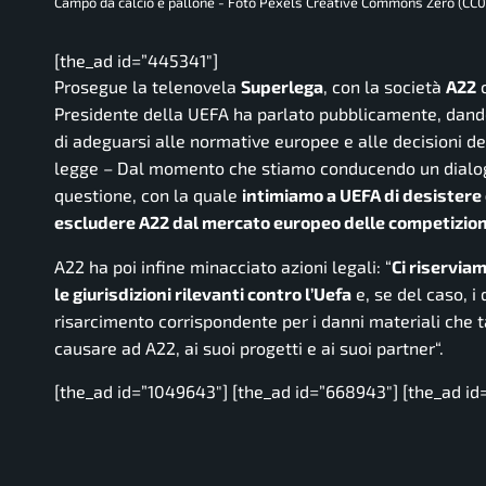
Campo da calcio e pallone - Foto Pexels Creative Commons Zero (CC0
[the_ad id=”445341″]
Prosegue la telenovela
Superlega
, con la società
A22
c
Presidente della UEFA ha parlato pubblicamente, dando
di adeguarsi alle normative europee e alle decisioni dei 
legge –
Dal momento che stiamo conducendo un dialogo 
questione, con la quale
intimiamo a UEFA di desistere
escludere A22 dal mercato europeo delle competizion
A22 ha poi infine minacciato azioni legali: “
Ci riserviam
le giurisdizioni rilevanti contro l’Uefa
e, se del caso, i 
risarcimento corrispondente per i danni materiali che
causare ad A22, ai suoi progetti e ai suoi partner
“.
[the_ad id=”1049643″] [the_ad id=”668943″] [the_ad id