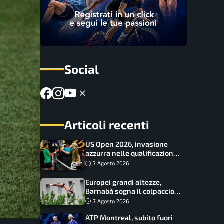
Social
Articoli recenti
US Open 2026, invasione
azzurra nelle qualificazioni:
17 italiani a caccia del main
7 Agosto 2026
draw
Europei grandi altezze,
Barnabà sogna il colpaccio:
è leader a metà gara, Baraldi
7 Agosto 2026
ancora in corsa
ATP Montreal, subito fuori