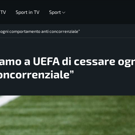
 TV
Sport in TV
Sport
e ogni comportamento anti concorrenziale”
iamo a UEFA di cessare og
ncorrenziale”