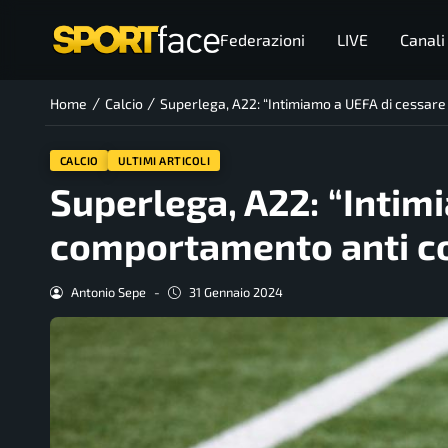
Federazioni
LIVE
Canali
/
/
Home
Calcio
Superlega, A22: “Intimiamo a UEFA di cessar
CALCIO
ULTIMI ARTICOLI
Superlega, A22: “Intim
comportamento anti co
Antonio Sepe
-
31 Gennaio 2024