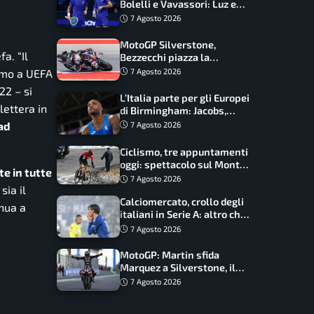
Bolelli e Vavassori: Luz e
Matos fermano gli azzurri
7 Agosto 2026
MotoGP Silverstone,
fa. “
Il
Bezzecchi piazza la
zampata: Aprilia domina,
7 Agosto 2026
iamo a UEFA
Bagnaia costretto al Q1
A22
– si
L’Italia parte per gli Europei
lettera in
di Birmingham: Jacobs,
Tamberi e Battocletti
ad
7 Agosto 2026
guidano una spedizione
record
Ciclismo, tre appuntamenti
oggi: spettacolo sul Mont
te in tutte
Ventoux, orari e come
7 Agosto 2026
sia il
vederli
Calciomercato, crollo degli
nua a
italiani in Serie A: altro che
svolta dopo il Mondiale
7 Agosto 2026
MotoGP: Martin sfida
Marquez a Silverstone, il
programma e gli orari
7 Agosto 2026