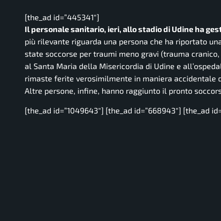
[the_ad id=”445341″]
Il personale sanitario, ieri, allo stadio di Udine ha ges
più rilevante riguarda una persona che ha riportato u
state soccorse per traumi meno gravi (trauma cranico, t
al Santa Maria della Misericordia di Udine e all’ospedal
rimaste ferite verosimilmente in maniera accidentale do
Altre persone, infine, hanno raggiunto il pronto socco
[the_ad id=”1049643″] [the_ad id=”668943″] [the_ad id