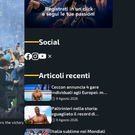
Social
Articoli recenti
Ceccon annuncia 4 gare
individuali agli Europei: ma
c’è una grossa rinuncia
9 Agosto 2026
Paltrinieri nella storia:
eguagliato il record di
medaglie di Federica
9 Agosto 2026
rs the victory
Pellegrini
Italia sublime nei Mondiali