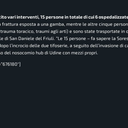
tito vari interventi, 15 persone in totale di cui 6 ospedalizzat
na frattura esposta a una gamba, mentre le altre cinque perso
rauma toracico, traumi agli arti) e sono state trasportate in 
e di San Daniele del Friuli.
“Le 15 persone
– fa sapere la Sore
po l’incrocio delle due tifoserie, a seguito dell’invasione di 
rso del nosocomio hub di Udine con mezzi propri.
=”676180″]