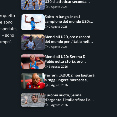
U20 di atletica: seconda
dietro solo agli USA nel
9 Agosto 2026
medagliere
e
: quello
Salto in lungo, Inzoli
campione del mondo U20:
ne sono
basta un centimetro
9 Agosto 2026
ospedale,
s –
sono
Mondiali U20, oro e record
campo”.
del mondo per l’Italia nella
4×100 mista: Doualla
9 Agosto 2026
straordinaria
Mondiali U20: Serena Di
Fabio nella storia, oro
dominio totale nei 5000 di
8 Agosto 2026
marcia
Ferrari: l’ADUO2 non basterà
a raggiungere Mercedes,
novità per la Macarena
8 Agosto 2026
Europei nuoto, Senna
d’argento: l’Italia sfiora l’oro
nella staffetta, Paltrinieri
8 Agosto 2026
da urlo, il bilancio azzurro